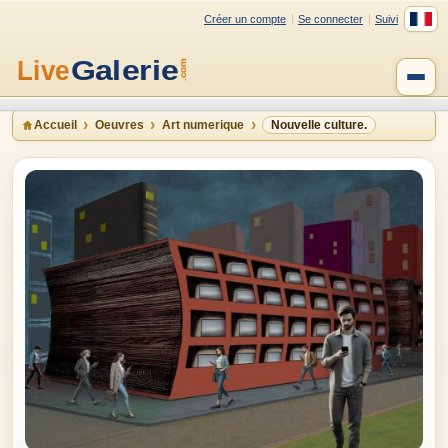
Créer un compte
Se connecter
Suivi
Accueil
Oeuvres
Art numerique
Nouvelle culture.