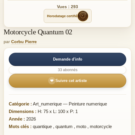
Vues : 293
Horodatage certifié
Motorcycle Quantum 02
par
Corbu Pierre
Demande d'info
33 abonnés
❤
Suivre cet artiste
Catégorie :
Art_numerique — Peinture numerique
Dimensions :
H: 75 x L: 100 x P: 1
Année :
2026
Mots clés :
quantique
,
quantum
,
moto
,
motorcycle