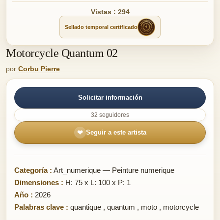
Vistas : 294
Sellado temporal certificado
Motorcycle Quantum 02
por
Corbu Pierre
Solicitar información
32 seguidores
❤
Seguir a este artista
Categoría :
Art_numerique — Peinture numerique
Dimensiones :
H: 75 x L: 100 x P: 1
Año :
2026
Palabras clave :
quantique
,
quantum
,
moto
,
motorcycle