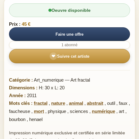
Oeuvre disponible
Prix :
45 €
Faire une offre
1 abonné
❤
Suivre cet artiste
Catégorie :
Art_numerique — Art fractal
Dimensions :
H: 30 x L: 20
Année :
2011
Mots clés :
fractal
,
nature
,
animal
,
abstrait
,
outil
,
faux
,
faucheuse
,
mort
,
physique
,
sciences
,
numérique
,
art
,
bourbon
,
henael
Impression numérique exclusive et certifiée en série limitée