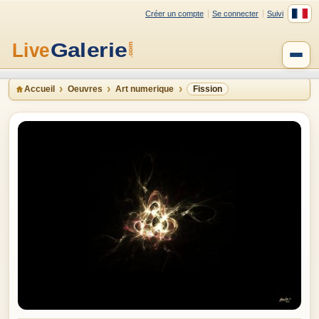
Créer un compte
Se connecter
Suivi
Accueil
Oeuvres
Art numerique
Fission