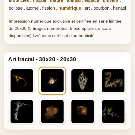
Mots clés :
fractal
,
nature
,
animal
,
espace
,
univers
,
eclipse
,
atome
,
fission
,
numérique
,
art
,
bourbon
,
henael
Impression numérique exclusive et certifiée en série limitée
de 20x30 (5 tirages numérotés, 5 exemplaires encore
disponibles) livré avec certificat d'authenticité
Art fractal - 30x20 - 20x30