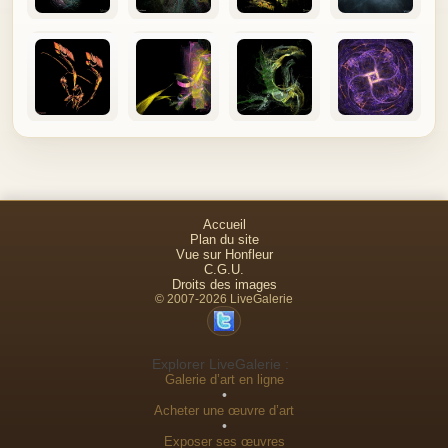
Accueil
Plan du site
Vue sur Honfleur
C.G.U.
Droits des images
© 2007-2026 LiveGalerie
Explorer LiveGalerie :
Galerie d’art en ligne
•
Acheter une œuvre d’art
•
Exposer ses œuvres