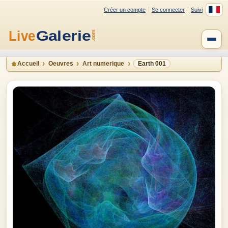
Créer un compte
Se connecter
Suivi
Accueil
Oeuvres
Art numerique
Earth 001