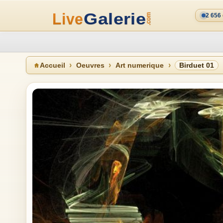
2 656
Accueil
Oeuvres
Art numerique
Birduet 01