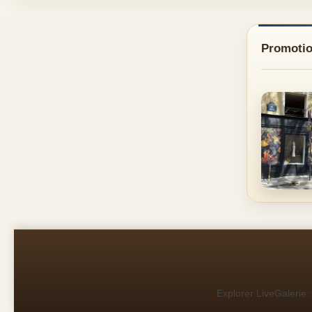
Promotio
Explorer LiveGalerie :