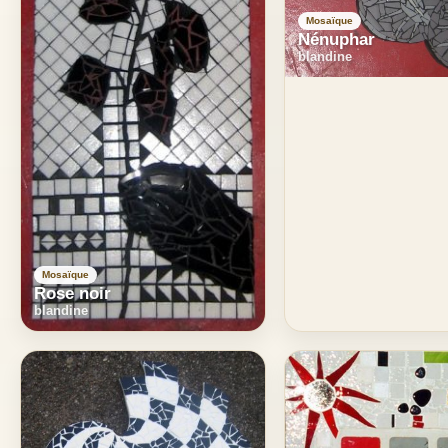
Mosaïque
Nénuphar
blandine
Mosaïque
Rose noir
blandine