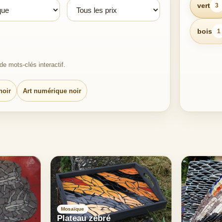
vert
3
bois
1
e mots-clés interactif.
noir
Art numérique noir
Mosaïque
Plateau zèbré