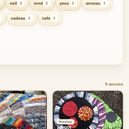
oeil
rond
yeux
anneau
2
2
2
1
cadeau
cafe
1
1
9 œuvres
Mosaïque
Torgot