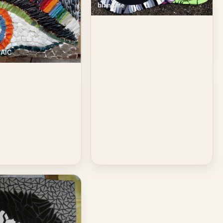
blandine
AIC