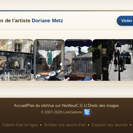
n de l'artiste
Doriane Metz
Visiter
Accueil
Plan du site
Vue sur Honfleur
C.G.U.
Droits des images
© 2007-2026 LiveGalerie
•
•
•
Galerie d’art en ligne
Acheter une œuvre d’art
Exposer ses œuvres