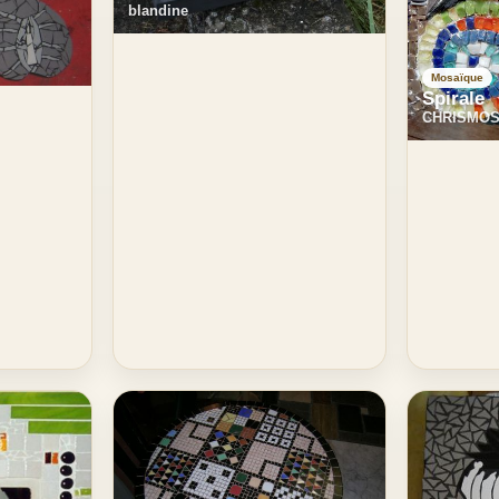
blandine
Mosaïque
Spirale
CHRISMOS