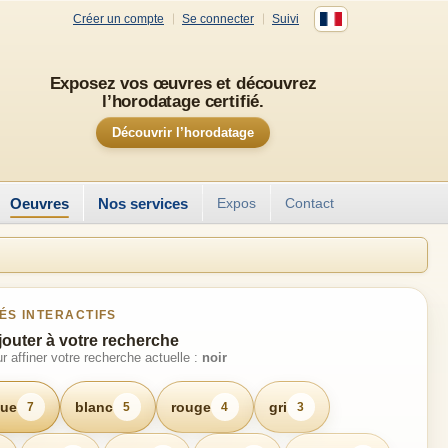
Créer un compte
Se connecter
Suivi
Exposez vos œuvres et découvrez
l’horodatage certifié.
Découvrir l’horodatage
Oeuvres
Nos services
Expos
Contact
ÉS INTERACTIFS
jouter à votre recherche
r affiner votre recherche actuelle :
noir
ue
blanc
rouge
gri
7
5
4
3