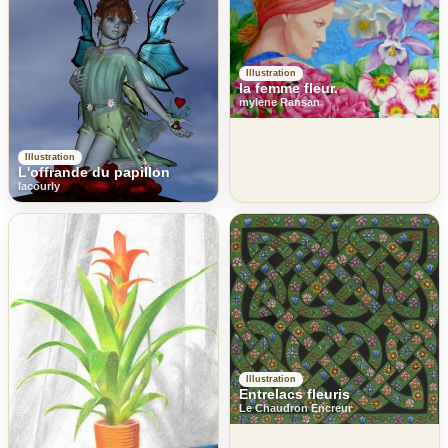
Illustration
la femme fleur.
mylene Ransan
Illustration
L'offrande du papillon
lacourly
Illustration
Entrelacs fleuris
Le Chaudron Encreur