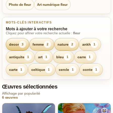
Photo de fleur
Art numérique fleur
MOTS-CLÉS INTERACTIFS
Mots à ajouter à votre recherche
Cliquez pour affiner votre recherche actuelle :
fleur
decor
femme
nature
ankh
3
2
2
1
antiquite
art
bleu
carre
1
1
1
1
carte
celtique
cercle
conte
1
1
1
1
Œuvres sélectionnées
Affichage par popularité
6 œuvres