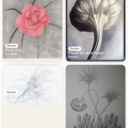
Dessin
Dessin
Pour toi
Fleur ou artichaut
EstelleD
Mamar
Dessin
féefleur
caro petigny