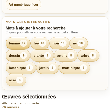
Art numérique fleur
MOTS-CLÉS INTERACTIFS
Mots à ajouter à votre recherche
Cliquez pour affiner votre recherche actuelle :
fleur
femme
fee
noir
nu
17
10
10
10
dessin
plante
antille
arbre
9
9
8
8
botanique
jardin
martinique
8
8
8
rose
8
Œuvres sélectionnées
Affichage par popularité
76 œuvres