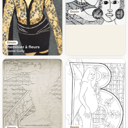
Dessin
La dame à la fleur
ANTOINE MELLADO
Dessin
chemisier à fleurs
Arsene Gully
Dessin
Dessin