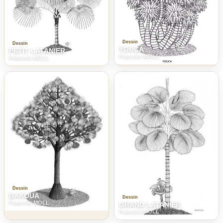
Dessin
Dessin
YOUCA
PETIT LATANIER
Francois MOLL
Francois MOLL
Dessin
BAKOUA
Dessin
Francois MOLL
GRAND LATANIER
Francois MOLL