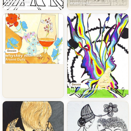
Fée à la rose
Arsene Gully
Arsene Gully
Dessin
whyskey with milk
Arsene Gully
Dessin
fée rayonnante
Arsene Gully