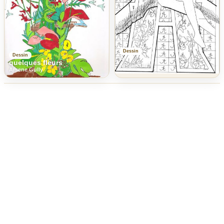
Dessin
Dessin
A
quelques fleurs
Arsene Gully
Arsene Gully