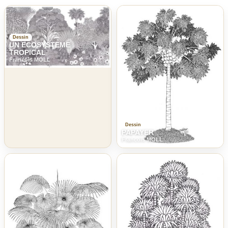
Dessin
UN ECOSYSTEME
TROPICAL
Francois MOLL
Dessin
PAPAYER
Francois MOLL