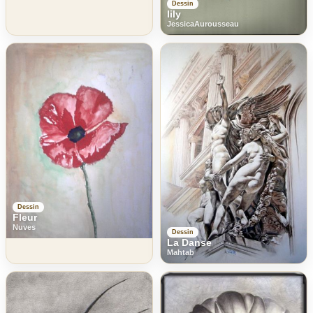
Dessin
lily
JessicaAurousseau
Dessin
Fleur
Nuves
Dessin
La Danse
Mahtab