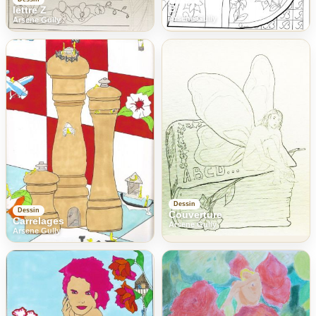
B
lettre Z
Arsene Gully
Arsene Gully
Dessin
Dessin
Couverture
Carrelages
Arsene Gully
Arsene Gully