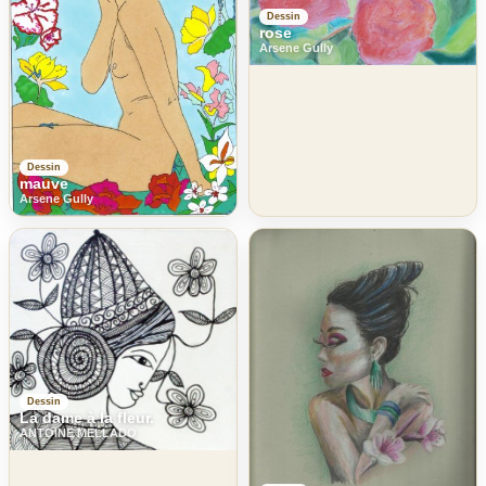
Dessin
rose
Arsene Gully
Dessin
mauve
Arsene Gully
Dessin
La dame à la fleur.
ANTOINE MELLADO