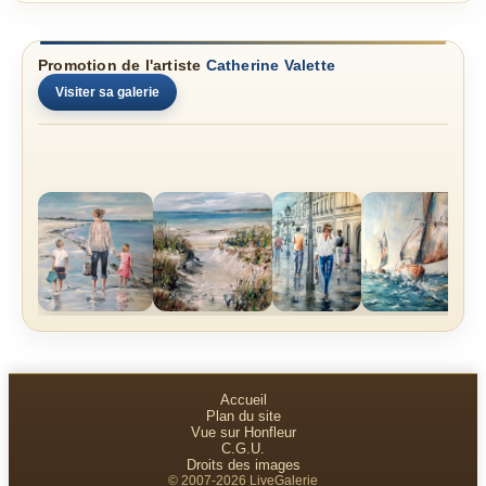
Promotion de l'artiste
Catherine Valette
Visiter sa galerie
Accueil
Plan du site
Vue sur Honfleur
C.G.U.
Droits des images
© 2007-2026 LiveGalerie