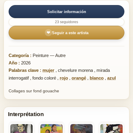
Solicitar información
23 seguidores
❤
Seguir a este artista
Categoría :
Peinture — Autre
Año :
2026
Palabras clave :
mujer
,
chevelure morena
,
mirada
interrogatif
,
fondo coloré
,
rojo
,
orangé
,
blanco
,
azul
Collages sur fond gouache
Interprétation