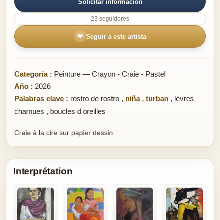
Solicitar información
23 seguidores
❤
Seguir a este artista
Categoría :
Peinture — Crayon - Craie - Pastel
Año :
2026
Palabras clave :
rostro de rostro
,
niña
,
turban
,
lèvres
charnues
,
boucles d oreilles
Craie à la cire sur papier dessin
Interprétation