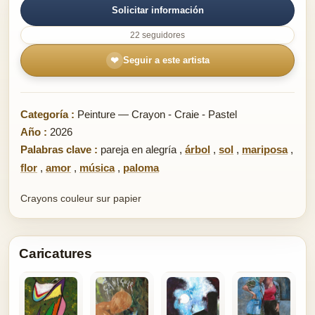
Solicitar información
22 seguidores
❤
Seguir a este artista
Categoría :
Peinture — Crayon - Craie - Pastel
Año :
2026
Palabras clave :
pareja en alegría
,
árbol
,
sol
,
mariposa
,
flor
,
amor
,
música
,
paloma
Crayons couleur sur papier
Caricatures