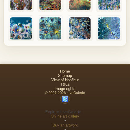
Home
Sitemap
View of Honfleur
T&Cs
Image rights
© 2007-2026 LiveGalerie
Explore LiveGalerie:
Online art gallery
•
Buy an artwork
•