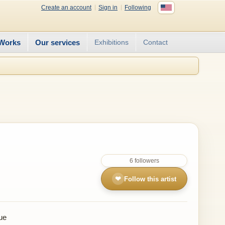
Create an account
Sign in
Following
Works
Our services
Exhibitions
Contact
6 followers
❤
Follow this artist
ue