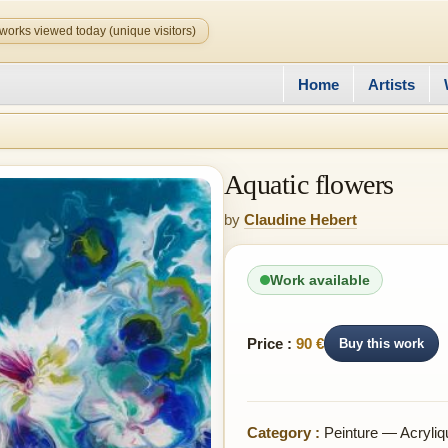
works viewed today (unique visitors)
Home
Artists
Aquatic flowers
by
Claudine Hebert
Work available
Price :
90 €
Buy this work
Category :
Peinture — Acryliq