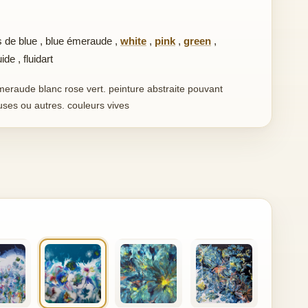
 de blue
,
blue émeraude
,
white
,
pink
,
green
,
uide
,
fluidart
emeraude blanc rose vert. peinture abstraite pouvant
ses ou autres. couleurs vives