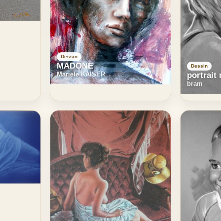
Dessin
MADONE
Dessin
Mariele KAISER
portrait 
bram