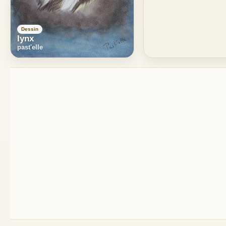
Dessin
lynx
past'elle