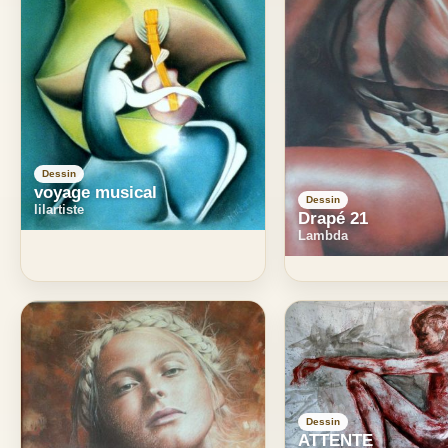
Dessin
voyage musical
Dessin
lilartiste
Drapé 21
Lambda
Dessin
ATTENTE