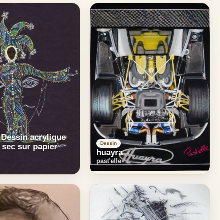
- Dessin acrylique
Dessin
l sec sur papier
huayra
past'elle