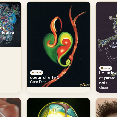
in
t feutre
Dessin
Le lutin
Dessin
coeur d' elfe 1
et paste
Caco Dian
noir
chara