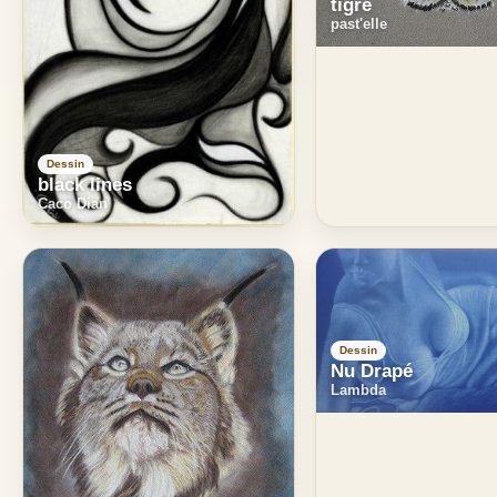
tigre
past'elle
Dessin
black lines
Caco Dian
Dessin
Nu Drapé
Lambda