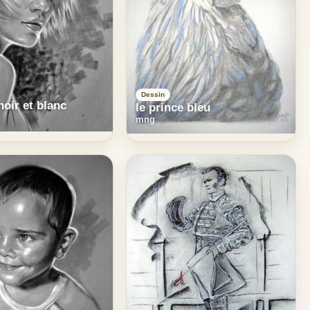
Dessin
noir et blanc
le prince bleu
mng