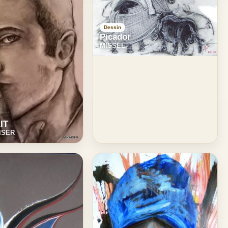
Dessin
Picador
MISSEL
IT
AISER