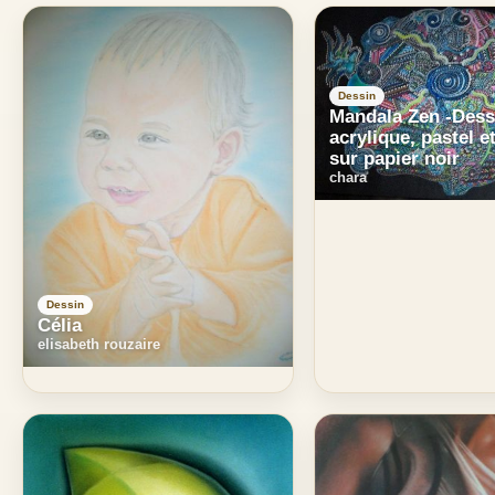
Dessin
Mandala Zen -Dess
acrylique, pastel e
sur papier noir
chara
Dessin
Célia
elisabeth rouzaire