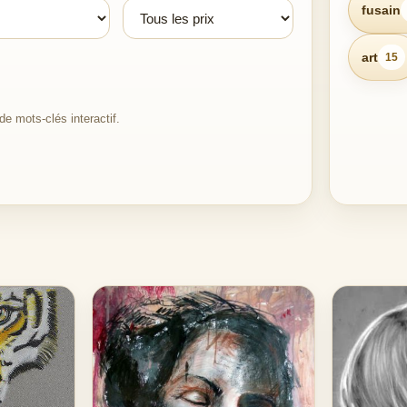
fusain
art
15
e mots-clés interactif.