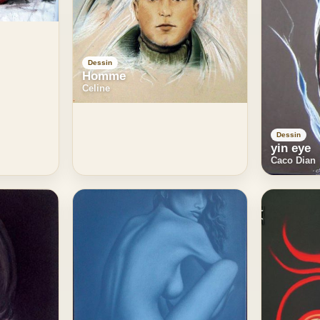
Dessin
Homme
Celine
Dessin
yin eye
Caco Dian