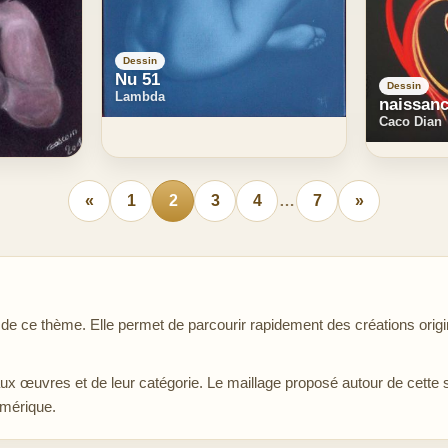
Dessin
Nu 51
Dessin
Lambda
naissanc
Caco Dian
«
1
2
3
4
…
7
»
 ce thème. Elle permet de parcourir rapidement des créations origin
aux œuvres et de leur catégorie. Le maillage proposé autour de cette 
umérique.