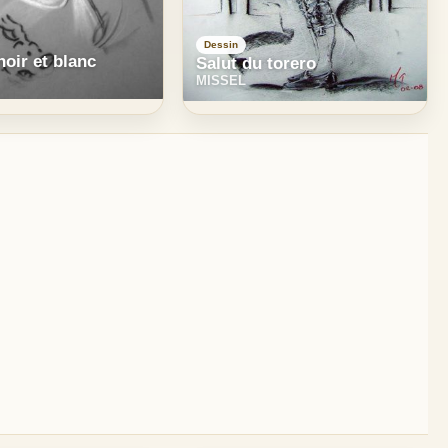
Dessin
noir et blanc
Salut du torero
MISSEL