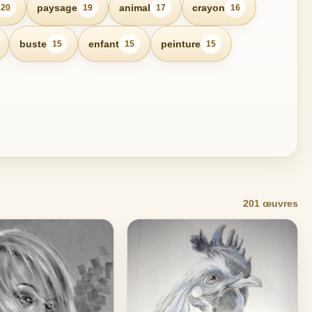
paysage
animal
crayon
20
19
17
16
buste
enfant
peinture
15
15
15
201 œuvres