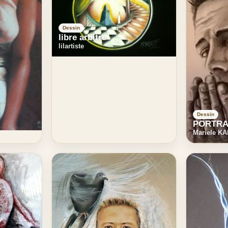
Dessin
libre arbitre
lilartiste
Dessin
PORTRA
Mariele K