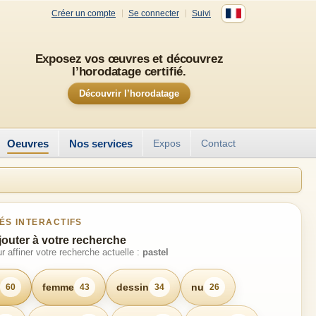
Créer un compte
Se connecter
Suivi
Exposez vos œuvres et découvrez
l’horodatage certifié.
Découvrir l’horodatage
Oeuvres
Nos services
Expos
Contact
ÉS INTERACTIFS
jouter à votre recherche
r affiner votre recherche actuelle :
pastel
femme
dessin
nu
60
43
34
26