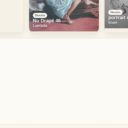
Dessin
Dessin
portrait 
Nu Drapé 46
bram
Lambda