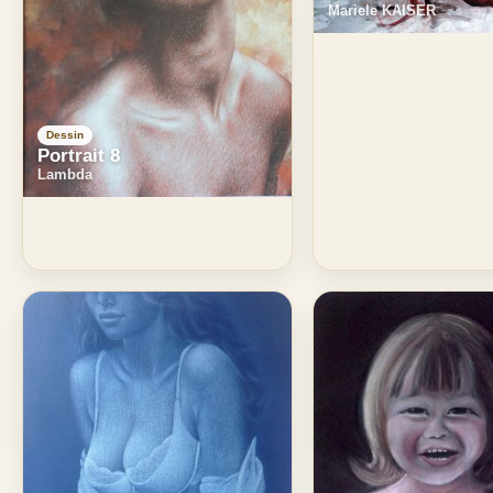
Mariele KAISER
Dessin
Portrait 8
Lambda