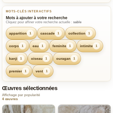
MOTS-CLÉS INTERACTIFS
Mots à ajouter à votre recherche
Cliquez pour affiner votre recherche actuelle :
sable
apparition
cascade
collection
1
1
1
corps
eau
feminite
intimite
1
1
1
1
kanji
oiseau
ouragan
1
1
1
premier
vent
1
1
Œuvres sélectionnées
Affichage par popularité
4 œuvres