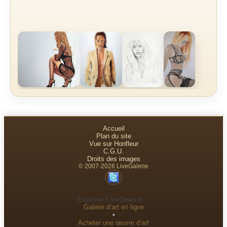
Accueil
Plan du site
Vue sur Honfleur
C.G.U.
Droits des images
© 2007-2026 LiveGalerie
Explorer LiveGalerie :
Galerie d’art en ligne
•
Acheter une œuvre d’art