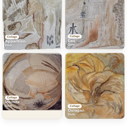
Collage
Collage
Eau
Apparition
Dom
Dom
Collage
Intimite
Dom
Collage
Ouragan
Dom