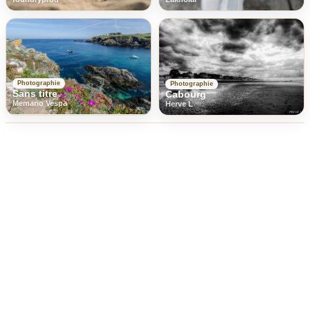
Photographie
Photographie
Sans titre
Cabourg
Memario Vespa
Herve L