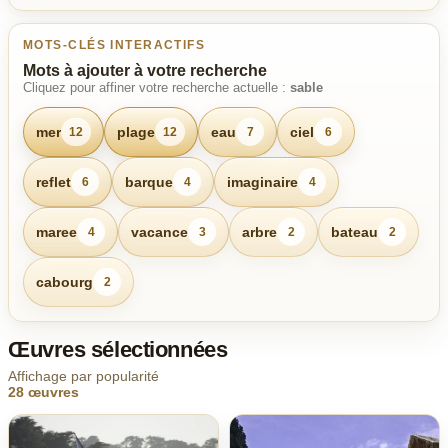
MOTS-CLÉS INTERACTIFS
Mots à ajouter à votre recherche
Cliquez pour affiner votre recherche actuelle :
sable
mer
plage
eau
ciel
12
12
7
6
reflet
barque
imaginaire
6
4
4
maree
vacance
arbre
bateau
4
3
2
2
cabourg
2
Œuvres sélectionnées
Affichage par popularité
28 œuvres