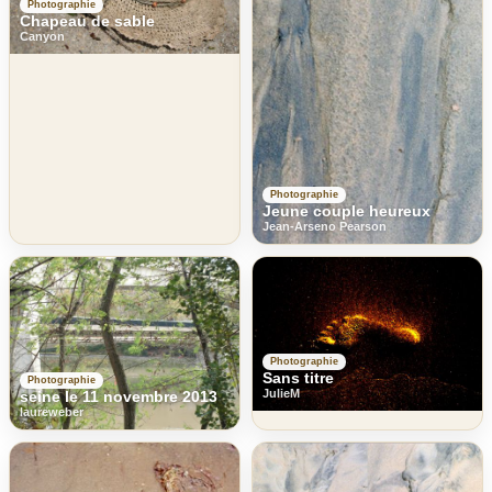
Photographie
Chapeau de sable
Canyon
Photographie
Jeune couple heureux
Jean-Arseno Pearson
Photographie
Sans titre
Photographie
JulieM
seine le 11 novembre 2013
laureweber