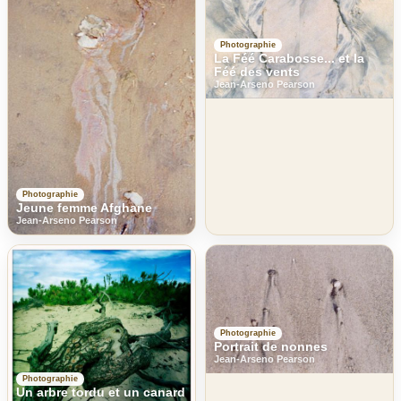
Photographie
La Féé Carabosse... et la
Féé des vents
Jean-Arseno Pearson
Photographie
Jeune femme Afghane
Jean-Arseno Pearson
Photographie
Portrait de nonnes
Jean-Arseno Pearson
Photographie
Un arbre tordu et un canard