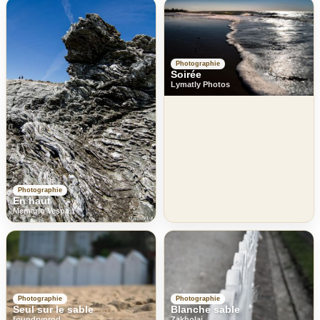
Photographie
Soirée
Lymatly Photos
Photographie
En haut
Memario Vespa
Photographie
Photographie
Seul sur le sable
Blanche sable
foundryprod
Zakholai