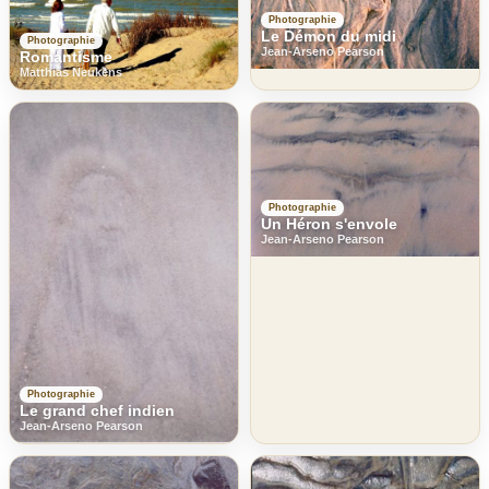
Photographie
Le Démon du midi
Photographie
Jean-Arseno Pearson
Romantisme
Matthias Neukens
Photographie
Un Héron s'envole
Jean-Arseno Pearson
Photographie
Le grand chef indien
Jean-Arseno Pearson