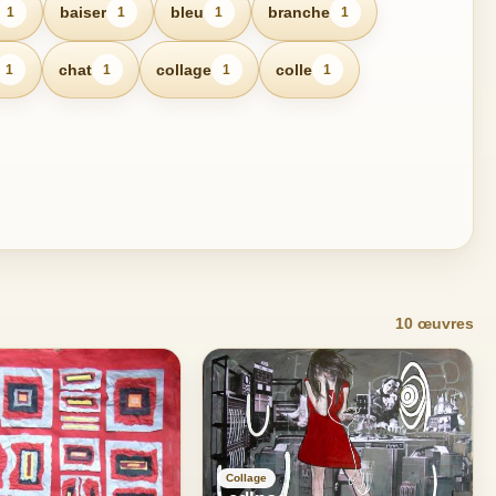
baiser
bleu
branche
1
1
1
1
chat
collage
colle
1
1
1
1
10 œuvres
Collage