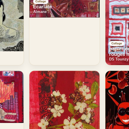
Collage
Ecarlate
Almane
Collage
papier c
rouges 
DS Tounzy