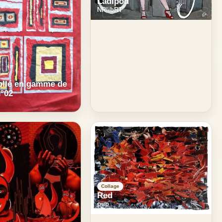
LadIpod
NRlibRT
ollé en gamme de
n°02
Collage
Red
pup