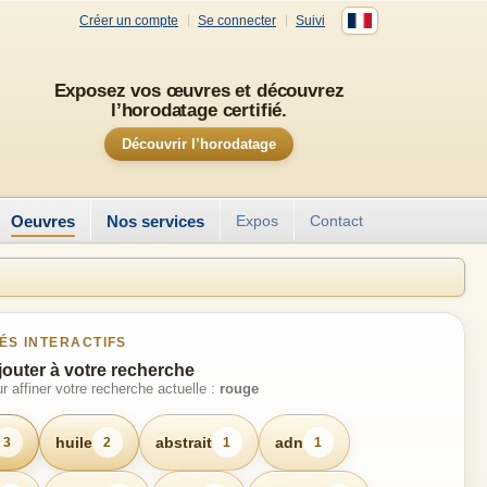
Créer un compte
Se connecter
Suivi
Exposez vos œuvres et découvrez
l’horodatage certifié.
Découvrir l’horodatage
Oeuvres
Nos services
Expos
Contact
ÉS INTERACTIFS
jouter à votre recherche
r affiner votre recherche actuelle :
rouge
huile
abstrait
adn
3
2
1
1