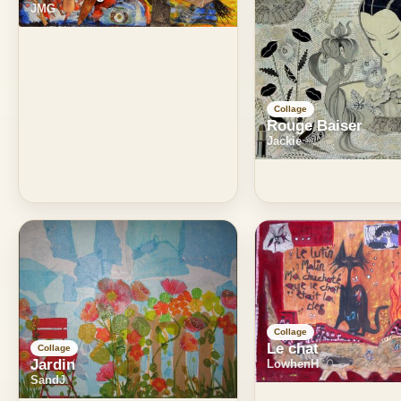
JMG
Collage
Rouge Baiser
Jackie
Collage
Le chat
Collage
Jardin
LowhenH
SandJ