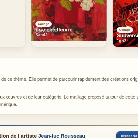
Collage
branche fleurie
Collage
SandJ
Subvers
1gri2
e ce thème. Elle permet de parcourir rapidement des créations origi
aux œuvres et de leur catégorie. Le maillage proposé autour de cette 
umérique.
ion de l'artiste
Jean-luc Rousseau
Visiter sa