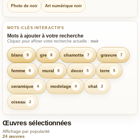
Photo de noir
Art numérique noir
MOTS-CLÉS INTERACTIFS
Mots à ajouter à votre recherche
Cliquez pour affiner votre recherche actuelle :
noir
blanc
gre
chamotte
gravure
9
8
7
7
femme
mural
decor
terre
6
6
5
5
ceramique
modelage
chat
4
4
2
oiseau
2
Œuvres sélectionnées
Affichage par popularité
24 œuvres