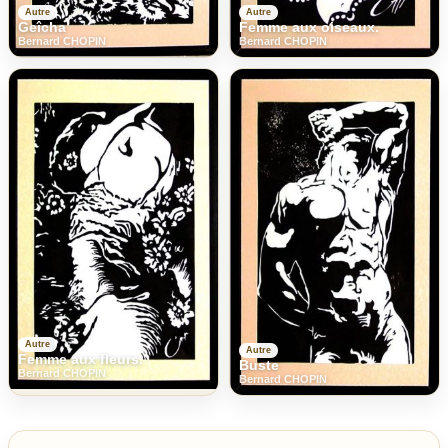
Autre
Autre
Geîcha
Femme aux oiseaux.
Bernard CHOPIN
Bernard CHOPIN
Autre
Autre
Femme aux fleurs.
Buste
Bernard CHOPIN
Bernard CHOPIN