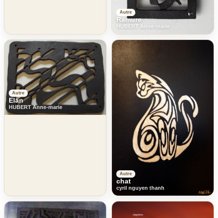
Autre
Ramure
HUBERT Anne-marie
Autre
Elan
HUBERT Anne-marie
Autre
chat
cyril nguyen thanh