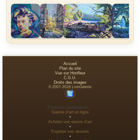
Accueil
Plan du site
Vue sur Honfleur
C.G.U.
Droits des images
© 2007-2026 LiveGalerie
Explorer LiveGalerie :
Galerie d’art en ligne
•
Acheter une œuvre d’art
•
Exposer ses œuvres
•