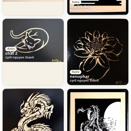
Autre
le p'tit dej.
Bernard CHOPIN
Autre
chat 2
cyril nguyen thanh
Autre
nenuphar
cyril nguyen thanh