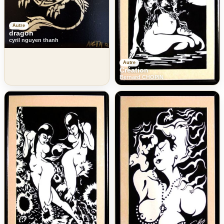
Autre
dragon
cyril nguyen thanh
Autre
Création
Bernard CHOPIN