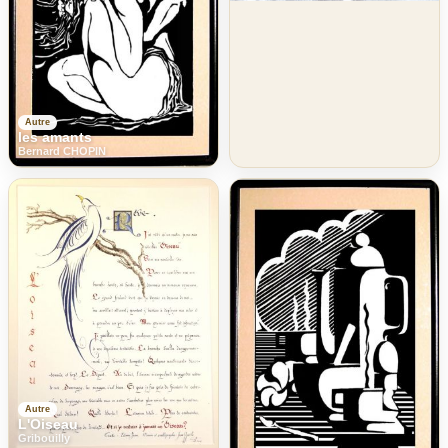
Autre
les amants
Bernard CHOPIN
Autre
L'Oiseau
Gribouilly