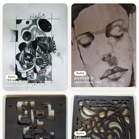
Autre
Autre
portrait b
Zèbre 2
Marie-Pierre JAN
Marie-Pierre JAN
Autre
Détours