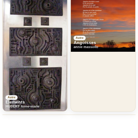
Autre
Angoisses
annie massollo
Autre
Elements
HUBERT Anne-marie