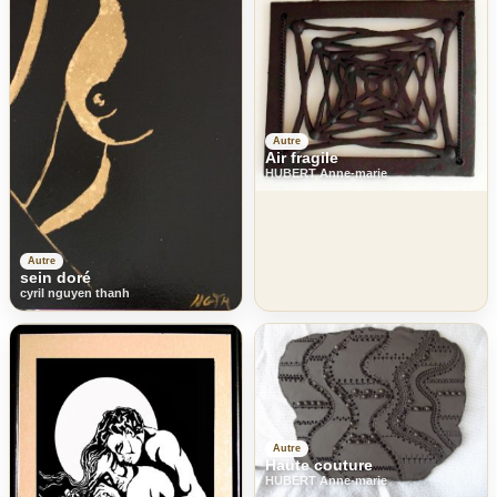
Autre
Air fragile
HUBERT Anne-marie
Autre
sein doré
cyril nguyen thanh
Autre
Haute couture
HUBERT Anne-marie