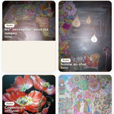
Autre
les'' sensuelles'' sous les
lampes
Nena
Autre
femme au chat
Nena
Autre
Coquelicots
ARTDANO