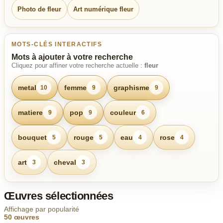
Photo de fleur
Art numérique fleur
MOTS-CLÉS INTERACTIFS
Mots à ajouter à votre recherche
Cliquez pour affiner votre recherche actuelle :
fleur
metal
femme
graphisme
10
9
9
matiere
pop
couleur
9
9
6
bouquet
rouge
eau
rose
5
5
4
4
art
cheval
3
3
Œuvres sélectionnées
Affichage par popularité
50 œuvres