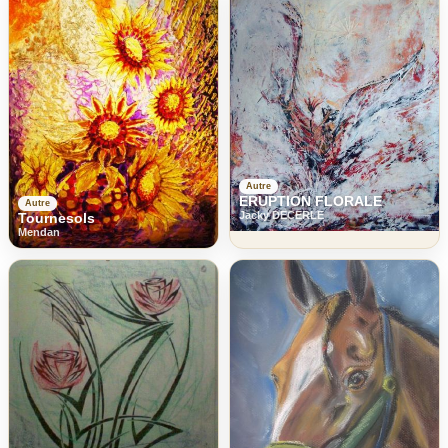
Autre
ERUPTION FLORALE
Autre
Jacky DECERLE
Tournesols
Mendan