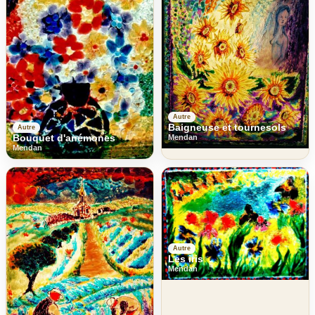
Autre
Baigneuse et tournesols
Autre
Bouquet d'anémones
Mendan
Mendan
Autre
Les iris
Mendan