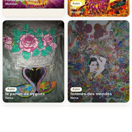
Mendan
Autre
Iris
Mendan
Autre
Autre
le panier de cygnes
femmes des mondes
Nena
Nena