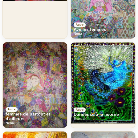
Autre
Ave les femmes
Nena
Autre
Autre
femmes de partout et
Danseuse à la licorne
d'ailleurs
Mendan
Nena