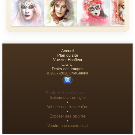
Accueil
Plan du site
Vue sur Honfleur
C.G.U.
Droits des images
© 2007-2026 LiveGalerie
Explorer LiveGalerie :
Galerie d’art en ligne
•
Acheter une œuvre d’art
•
Exposer ses œuvres
•
Vendre une œuvre d’art