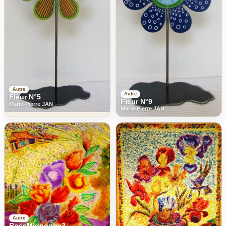
Autre
Autre
Fleur N°5
Fleur N°9
Marie-Pierre JAN
Marie-Pierre JAN
Autre
RoseMignonne2