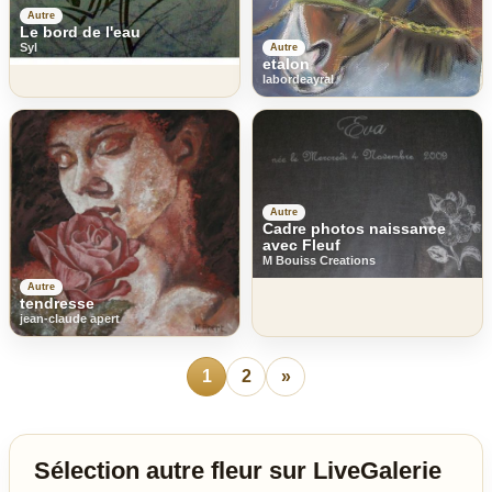
Autre
Le bord de l'eau
Syl
Autre
etalon
labordeayral
Autre
Cadre photos naissance
avec Fleuf
M Bouiss Creations
Autre
tendresse
jean-claude apert
1
2
»
Sélection autre fleur sur LiveGalerie