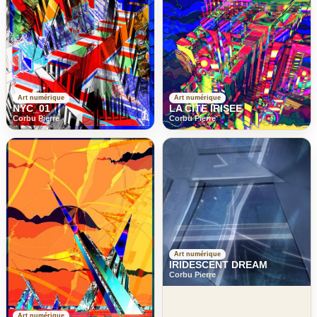
Art numérique
Art numérique
NYC_01
LA CITE IRISEE
Corbu Pierre
Corbu Pierre
Art numérique
IRIDESCENT DREAM
Corbu Pierre
Art numérique