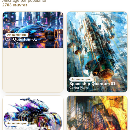
Affichage par popularité
2703 œuvres
Art numérique
Car Quantum 01
Corbu Pierre
Art numérique
Spaceship Quantum 01
Corbu Pierre
Art numérique
Motorcycle Quantum 02