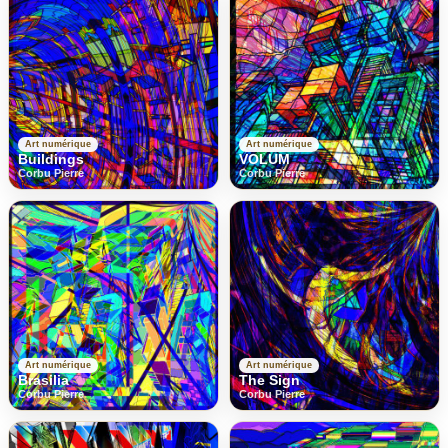
Art numérique
Art numérique
Buildings
VOLUM
Corbu Pierre
Corbu Pierre
Art numérique
Art numérique
Brasilia
The Sign
Corbu Pierre
Corbu Pierre