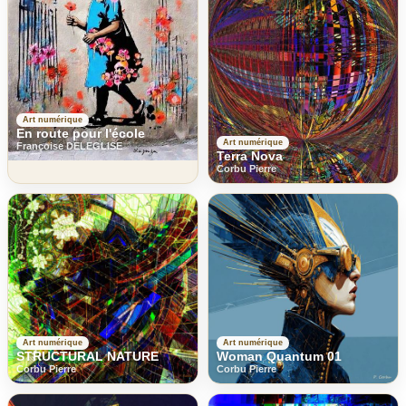
Art numérique
En route pour l'école
Art numérique
Françoise DELEGLISE
Terra Nova
Corbu Pierre
Art numérique
Art numérique
STRUCTURAL NATURE
Woman Quantum 01
Corbu Pierre
Corbu Pierre