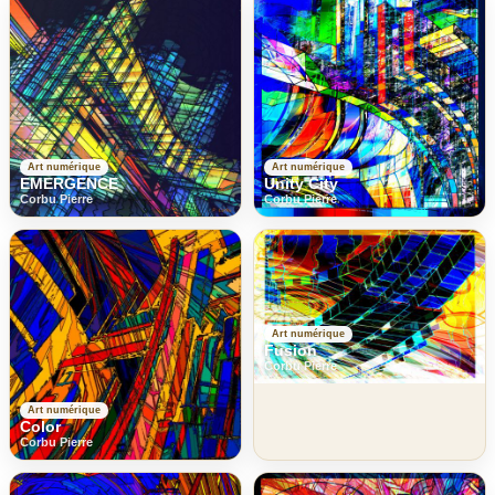
Art numérique
Art numérique
EMERGENCE
Unity City
Corbu Pierre
Corbu Pierre
Art numérique
Fusion
Corbu Pierre
Art numérique
Color
Corbu Pierre