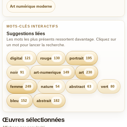
Art numérique moderne
MOTS-CLÉS INTERACTIFS
Suggestions liées
Les mots les plus présents ressortent davantage. Cliquez sur
un mot pour lancer la recherche.
digital
rouge
portrait
121
130
195
noir
art-numerique
art
91
149
230
femme
nature
abstract
vert
249
54
63
80
bleu
abstrait
152
182
Œuvres sélectionnées