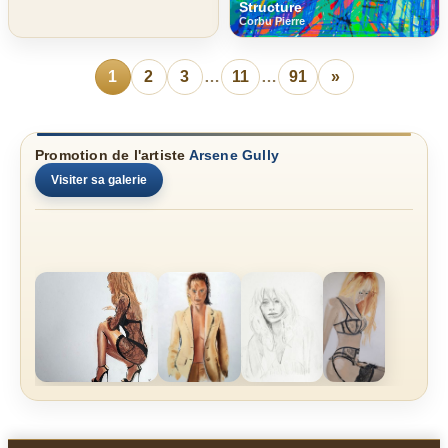
Structure
Corbu Pierre
1
2
3
…
11
…
91
»
Promotion de l'artiste
Arsene Gully
Visiter sa galerie