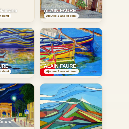
Gaetane
ALAIN FAURE
et demi
Ajoutee 2 ans et demi
URE
ALAIN FAURE
et demi
Ajoutee 2 ans et demi