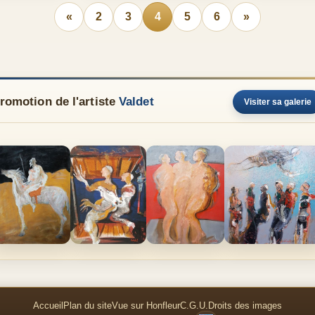
«
2
3
4
5
6
»
romotion de l'artiste
Valdet
Visiter sa galerie
Accueil
Plan du site
Vue sur Honfleur
C.G.U.
Droits des images