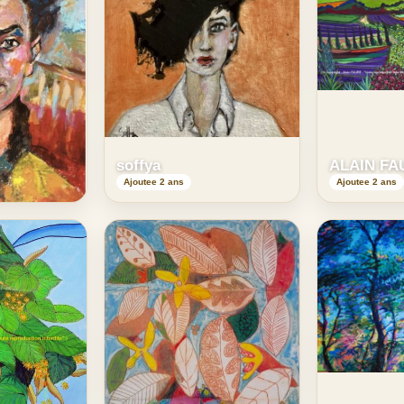
soffya
ALAIN FA
Ajoutee 2 ans
Ajoutee 2 ans