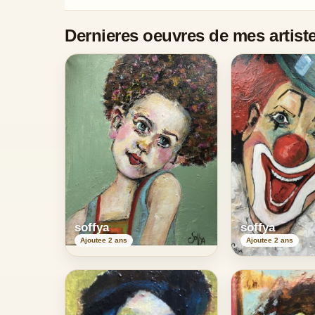
Dernieres oeuvres de mes artiste
soffya
soffya
Ajoutee 2 ans
Ajoutee 2 ans