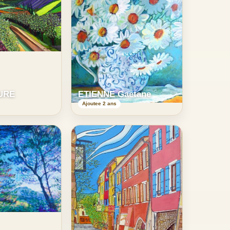
URE
ETIENNE Gaetane
Ajoutee 2 ans