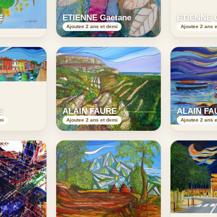
E
ETIENNE Gaetane
ETIENNE 
Ajoutee 2 ans et demi
Ajoutee 2 ans 
E
ALAIN FAURE
ALAIN FA
mi
Ajoutee 2 ans et demi
Ajoutee 2 ans 