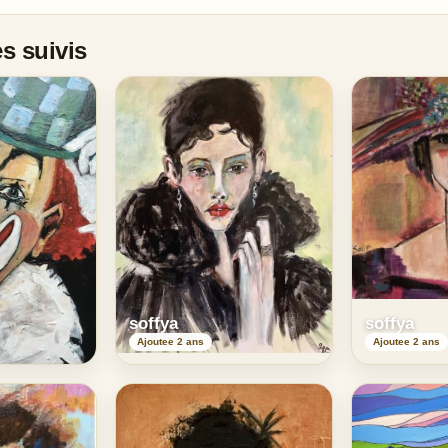
s suivis
soffya
soffya
Ajoutee 2 ans
Ajoutee 2 ans