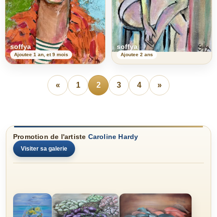
soffya
soffya
Ajoutee 1 an, et 9 mois
Ajoutee 2 ans
«
1
2
3
4
»
Promotion de l'artiste
Caroline Hardy
Visiter sa galerie