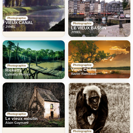
Photographie
VIEUX CANAL
Photographie
JYHEL
LE VIEUX BASSIN
JYHEL
Photographie
Photographie
Vieux Chêne
Ricketty
Xavier Rambaud
Lymatly Photos
Photographie
Le vieux moulin
Alain Gaymard
Photographie