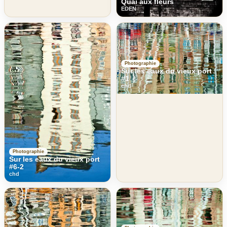
Quai aux fleurs
EDEN
Photographie
Sur les eaux du vieux port
#1
chd
Photographie
Sur les eaux du vieux port
#6-2
chd