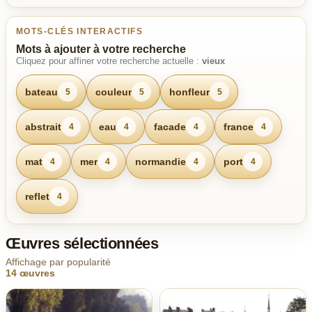
MOTS-CLÉS INTERACTIFS
Mots à ajouter à votre recherche
Cliquez pour affiner votre recherche actuelle :
vieux
bateau
couleur
honfleur
5
5
5
abstrait
eau
facade
france
4
4
4
4
mat
mer
normandie
port
4
4
4
4
reflet
4
Œuvres sélectionnées
Affichage par popularité
14 œuvres