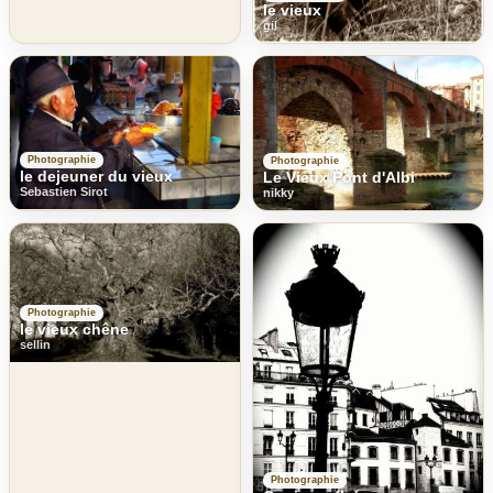
le vieux
gil
Photographie
Photographie
le dejeuner du vieux
Le Vieux Pont d'Albi
Sebastien Sirot
nikky
Photographie
le vieux chêne
sellin
Photographie