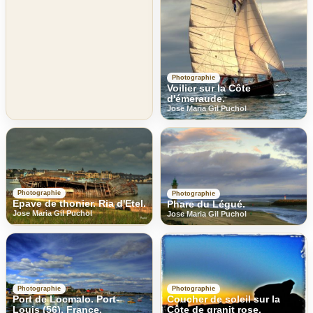
Photographie
Voilier sur la Côte
d'émeraude.
Jose Maria Gil Puchol
Photographie
Photographie
Epave de thonier. Ria d'Etel.
Phare du Légué.
Jose Maria Gil Puchol
Jose Maria Gil Puchol
Photographie
Photographie
Port de Locmalo. Port-
Coucher de soleil sur la
Louis (56). France.
Côte de granit rose.