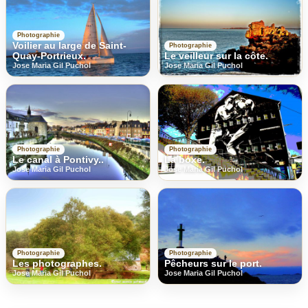
Photographie
Voilier au large de Saint-
Photographie
Quay-Portrieux.
Le veilleur sur la côte.
Jose Maria Gil Puchol
Jose Maria Gil Puchol
Photographie
Photographie
Le canal à Pontivy..
La boxe.
Jose Maria Gil Puchol
Jose Maria Gil Puchol
Photographie
Photographie
Les photographes.
Pêcheurs sur le port.
Jose Maria Gil Puchol
Jose Maria Gil Puchol