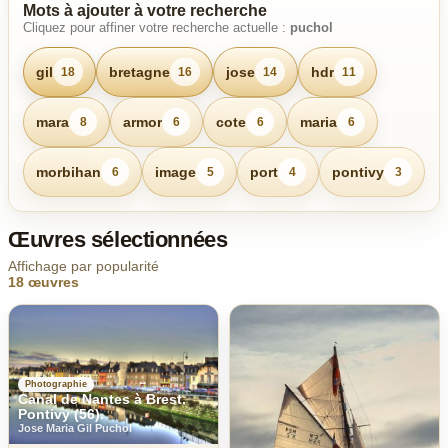
Mots à ajouter à votre recherche
Cliquez pour affiner votre recherche actuelle :
puchol
gil
bretagne
jose
hdr
18
16
14
11
mara
armor
cote
maria
8
6
6
6
morbihan
image
port
pontivy
6
5
4
3
Œuvres sélectionnées
Affichage par popularité
18 œuvres
Photographie
Canal de Nantes à Brest.
Pontivy (56).
Jose Maria Gil Puchol