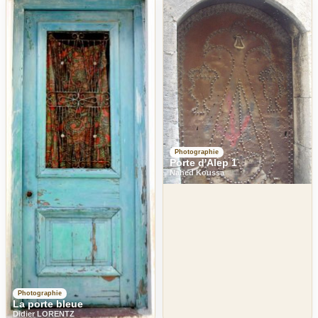
Photographie
Porte d'Alep 1
Nahed Koussa
Photographie
La porte bleue
Didier LORENTZ