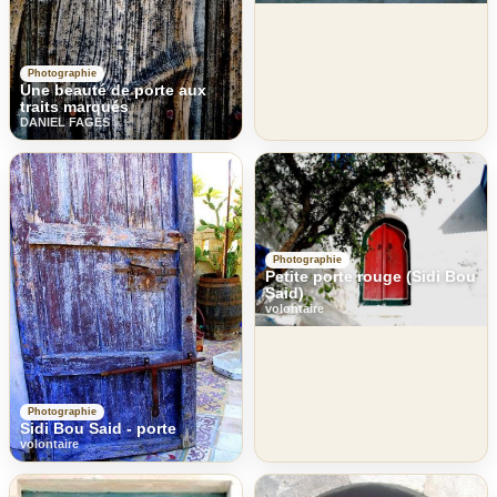
Photographie
Une beauté de porte aux
traits marqués
DANIEL FAGES
Photographie
Petite porte rouge (Sidi Bou
Said)
volontaire
Photographie
Sidi Bou Said - porte
volontaire