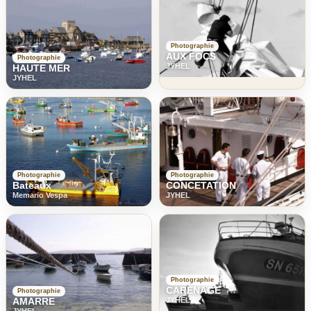
Photographie
AUX FOCS
Photographie
JYHEL
HAUTE MER
JYHEL
Photographie
Photographie
Bateaux
CONCETATION
Memario Vespa
JYHEL
Photographie
CARENAGE
Photographie
AMARRE
JYHEL
JYHEL