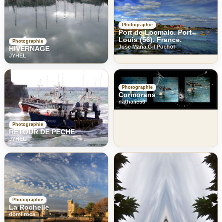
Photographie
Port de Locmalo. Port-
Louis (56). France.
Photographie
Jose Maria Gil Puchol
HIVERNAGE
JYHEL
Photographie
Cormorans
nathalie56
Photographie
RETOUR DE PECHE
JYHEL
Photographie
La Rochelle
domi roca