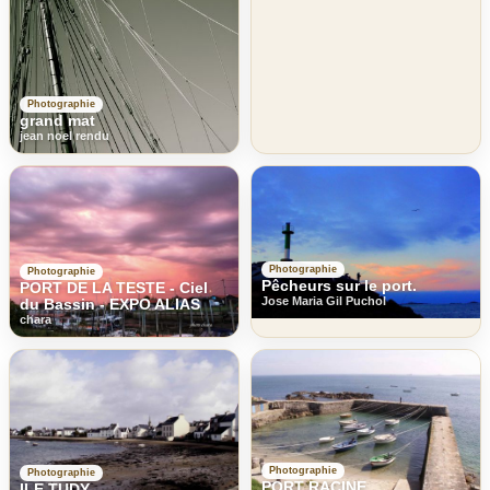
Photographie
grand mat
jean noel rendu
Photographie
Photographie
Pêcheurs sur le port.
PORT DE LA TESTE - Ciel
Jose Maria Gil Puchol
du Bassin - EXPO ALIAS
chara
Photographie
Photographie
PORT RACINE
ILE TUDY