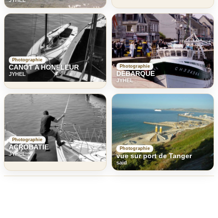
Photographie
CANOT A HONFLEUR
Photographie
DEBARQUE
JYHEL
JYHEL
Photographie
ACROBATIE
Photographie
JYHEL
vue sur port de Tanger
said