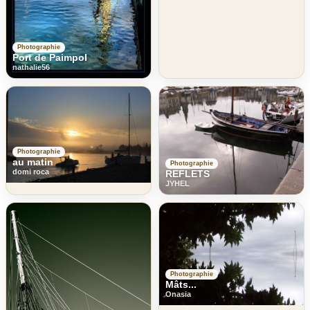
Photographie
Port de Paimpol
nathalie56
Photographie
au matin
Photographie
domi roca
REFLETS
JYHEL
Photographie
Mâts...
Onasia