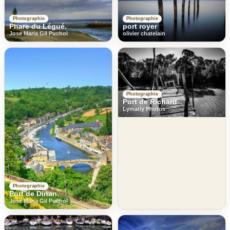
Photographie
Photographie
port royer
Phare du Légué.
olivier chatelain
Jose Maria Gil Puchol
Photographie
Port de Richard
Lymatly Photos
Photographie
Port de Dinan.
Jose Maria Gil Puchol