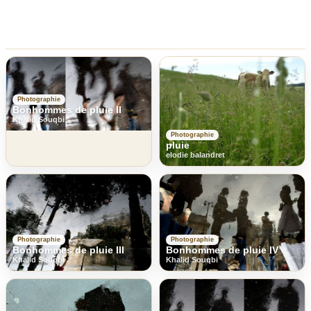
Photographie
Bonhommes de pluie II
Khalid Souqbi
Photographie
pluie
elodie balandret
Photographie
Photographie
Bonhommes de pluie III
Bonhommes de pluie IV
Khalid Souqbi
Khalid Souqbi