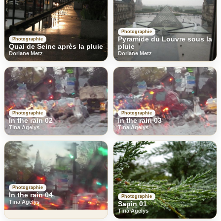
Photographie
Pyramide du Louvre sous la
Photographie
Quai de Seine après la pluie
pluie
Doriane Metz
Doriane Metz
Photographie
Photographie
In the rain 02
In the rain 03
Tina Agelys
Tina Agelys
Photographie
In the rain 04
Photographie
Tina Agelys
Sapin 01
Tina Agelys