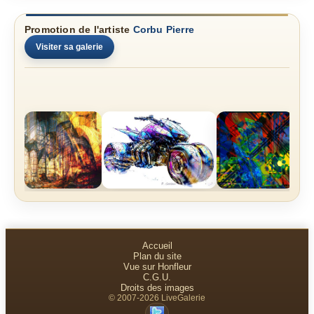
Promotion de l'artiste
Corbu Pierre
Visiter sa galerie
Accueil
Plan du site
Vue sur Honfleur
C.G.U.
Droits des images
© 2007-2026 LiveGalerie