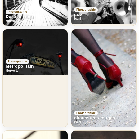
Photographie
Photographie
jazz
De la lumière
isad
Herve L
Photographie
Métropolitain
Herve L
Photographie
chaussures rouges
isad