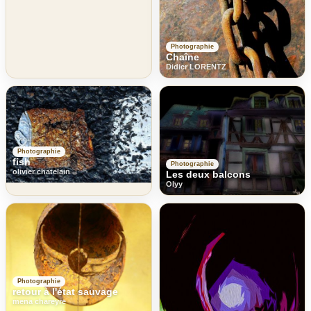
Photographie
Chaîne
Didier LORENTZ
Photographie
fish
Photographie
olivier chatelain
Les deux balcons
Olyy
Photographie
retour à l'état sauvage
mena chareyre