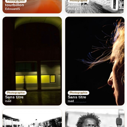
Photographie
Photographie
tourbillon
Autour de...
EdouardS
Herve L
Photographie
Photographie
Sans titre
Sans titre
isad
isad