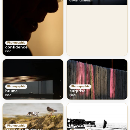
olivier chatelain
Photographie
confidence
isad
Photographie
Photographie
brume
surprise
isad
isad
Photographie