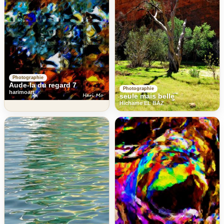
Photographie
Aude-la du regard 7
Photographie
harimoart
seule mais belle
Hichame EL BAZ