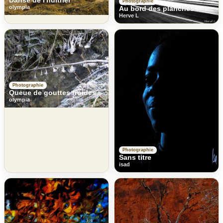
Danse de l'huitrier
Photographie
olympia
Au bord des planches
Herve L
Photographie
Queue de gouttes froides
olympia
Photographie
Sans titre
isad