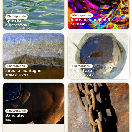
Photographie
Photographie
Aude-la du regard 3
Spinaker
harimoart
olivier chatelain
Photographie
Photographie
sous la montagne
bulle d'azur
mena chareyre
mena chareyre
Photographie
Sans titre
isad