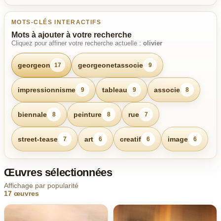
MOTS-CLÉS INTERACTIFS
Mots à ajouter à votre recherche
Cliquez pour affiner votre recherche actuelle :
olivier
georgeon
georgeonetassocie
17
9
impressionnisme
tableau
associe
9
9
8
biennale
peinture
rue
8
8
7
street-tease
art
creatif
image
7
6
6
6
Œuvres sélectionnées
Affichage par popularité
17 œuvres