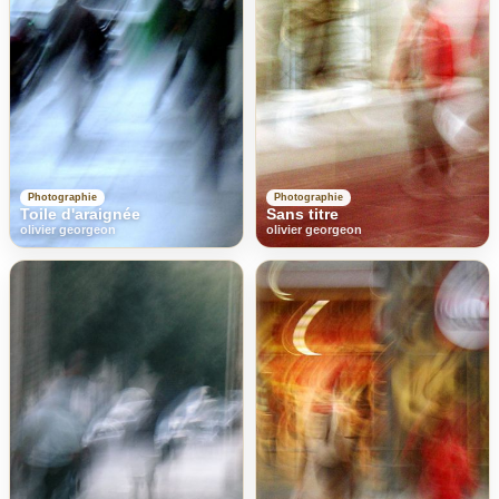
Photographie
Photographie
Toile d'araignée
Sans titre
olivier georgeon
olivier georgeon