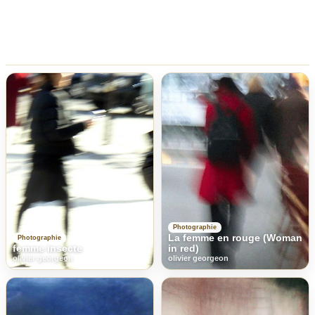
Photographie
La femme en rouge (Woman
Photographie
femme insecte
in red)
olivier georgeon
olivier georgeon