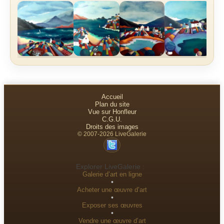
Accueil
Plan du site
Vue sur Honfleur
C.G.U.
Droits des images
© 2007-2026 LiveGalerie
Explorer LiveGalerie :
Galerie d’art en ligne
•
Acheter une œuvre d’art
•
Exposer ses œuvres
•
Vendre une œuvre d’art