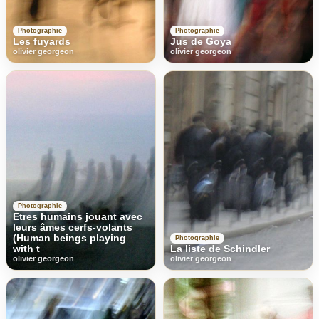
Photographie
Photographie
Les fuyards
Jus de Goya
olivier georgeon
olivier georgeon
Photographie
Etres humains jouant avec
leurs âmes cerfs-volants
(Human beings playing
Photographie
with t
La liste de Schindler
olivier georgeon
olivier georgeon