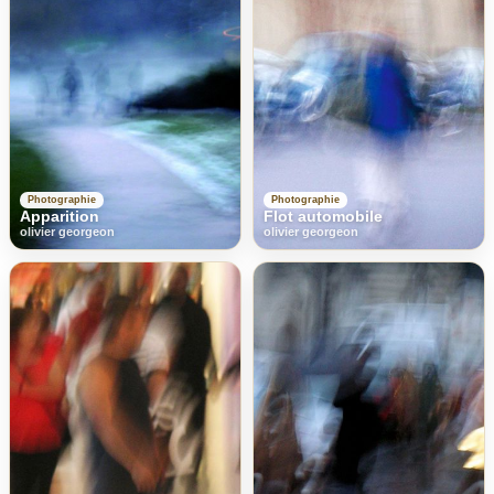
Photographie
Photographie
Apparition
Flot automobile
olivier georgeon
olivier georgeon