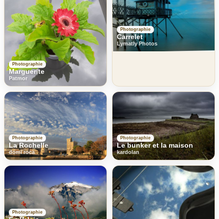
Photographie
Carrelet
Lymatly Photos
Photographie
Marguerite
Patmor
Photographie
Photographie
La Rochelle
Le bunker et la maison
domi roca
kardolan
Photographie