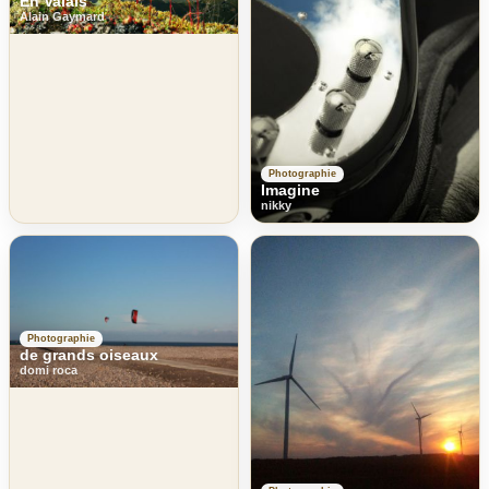
En Valais
Alain Gaymard
Photographie
Imagine
nikky
Photographie
de grands oiseaux
domi roca