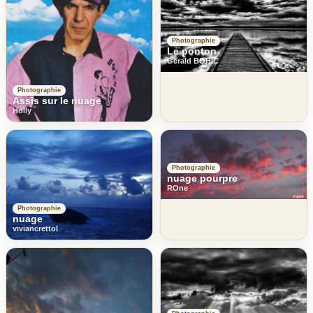
Photographie
Le ponton
Gerald BOHIC
Photographie
Assis sur le nuage
Holly
Photographie
nuage pourpre
ROne
Photographie
nuage
viviancrettol