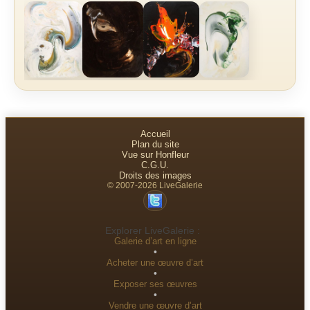
Accueil
Plan du site
Vue sur Honfleur
C.G.U.
Droits des images
© 2007-2026 LiveGalerie
Explorer LiveGalerie :
Galerie d’art en ligne
•
Acheter une œuvre d’art
•
Exposer ses œuvres
•
Vendre une œuvre d’art