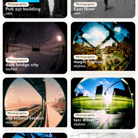
Photographie
Photographie
Pub sur building
East River
sam
sam
Photographie
Photographie
magic highway
dark bridge city
skyfast
skyfast
Photographie
Photographie
old school station
taxi driver
skyfast
skyfast