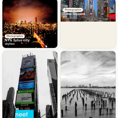
Photographie
Time Square
RV
Photographie
NYC futur city
skyfast