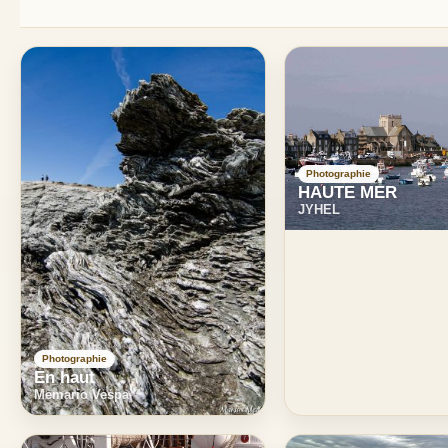
Photographie
HAUTE MER
JYHEL
Photographie
En haut
Memario Vespa