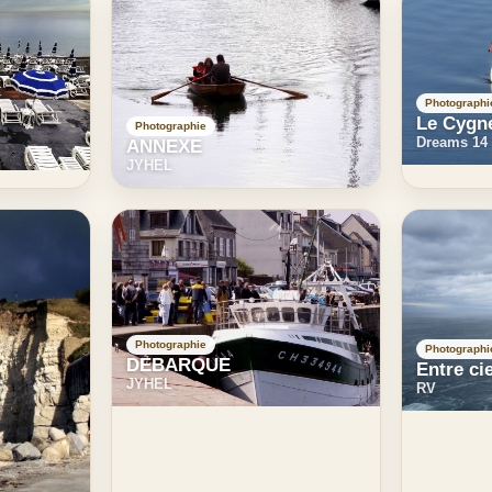
Photographi
Le Cygn
Photographie
Dreams 14
ANNEXE
JYHEL
Photographie
Photographi
DEBARQUE
Entre ci
JYHEL
RV