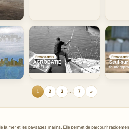
Photographie
Photographi
ACROBATIE
Seul sur
JYHEL
foundrypr
1
2
3
…
7
»
la mer et les paysages marins. Elle permet de parcourir rapidement 