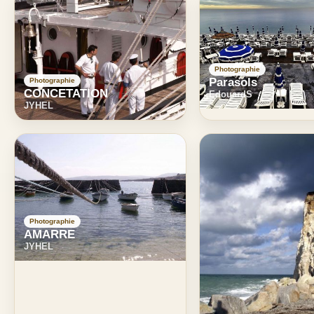
Photographie
Parasols
Photographie
CONCETATION
EdouardS
JYHEL
Photographie
AMARRE
JYHEL