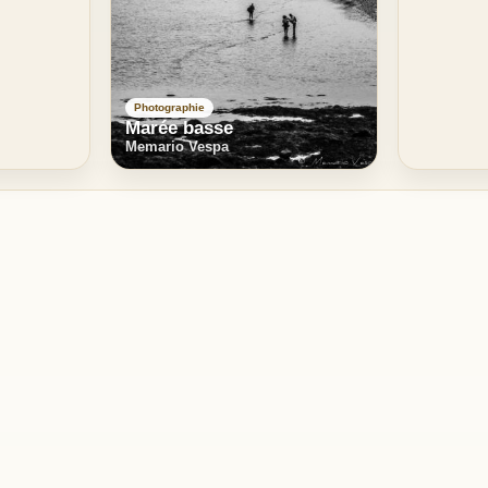
Photographie
Marée basse
Memario Vespa