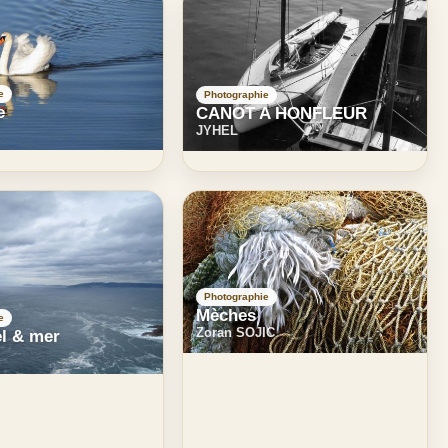
e
Photographie
e
CANOT A HONFLEUR
JYHEL
Photographie
Mèches
e
Zoran SOJIC
el & mer