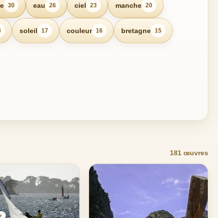
e
eau
ciel
manche
30
26
23
20
soleil
couleur
bretagne
8
17
16
15
181 œuvres
e