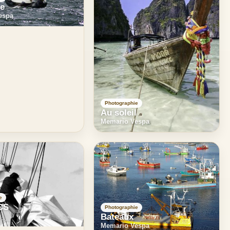
se
espa
Photographie
Au soleil
Memario Vespa
e
CS
Photographie
Bateaux
Memario Vespa