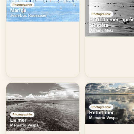
Photographie
Marine
Photographie
Jean-Luc Rousseau
Bord de mer, après
tempête
Doriane Metz
Photographie
Reflet mer
Photographie
Memario Vespa
La mer
Memario Vespa