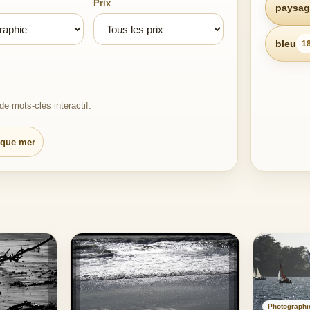
Prix
paysag
bleu
1
e mots-clés interactif.
ique mer
Photographi