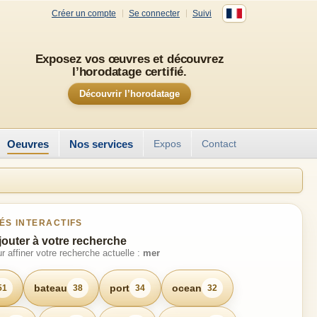
Créer un compte
Se connecter
Suivi
Exposez vos œuvres et découvrez
l’horodatage certifié.
Découvrir l’horodatage
Oeuvres
Nos services
Expos
Contact
ÉS INTERACTIFS
jouter à votre recherche
r affiner votre recherche actuelle :
mer
bateau
port
ocean
51
38
34
32