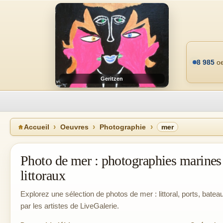
8 985
oe
Geritzen
Accueil
Oeuvres
Photographie
mer
Photo de mer : photographies marines
littoraux
Explorez une sélection de photos de mer : littoral, ports, bat
par les artistes de LiveGalerie.