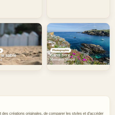
Photographie
e
Sans titre
 le sable
Memario Vespa
od
des créations originales, de comparer les styles et d’accéder