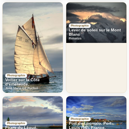
Photographie
Lever de soleil sur le Mont
Blanc
Renatus
Photographie
Voilier sur la Côte
d'émeraude.
Jose Maria Gil Puchol
Photographie
Port de Locmalo. Port-
Photographie
Phare du Légué.
Louis (56). France.