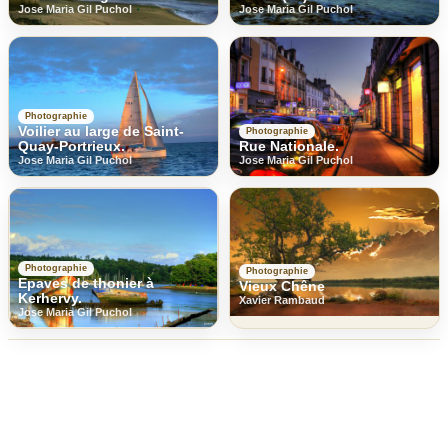
Jose Maria Gil Puchol
Jose Maria Gil Puchol
Photographie
Voilier au large de Saint-
Photographie
Quay-Portrieux.
Rue Nationale.
Jose Maria Gil Puchol
Jose Maria Gil Puchol
Photographie
Photographie
Epaves de thonier à
Vieux Chêne
Kerhervy.
Xavier Rambaud
Jose Maria Gil Puchol