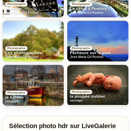
Photographie
Photographie
La boxe.
Le canal à Pontivy..
Jose Maria Gil Puchol
Jose Maria Gil Puchol
Photographie
Photographie
Les photographes.
Pêcheurs sur le port.
Jose Maria Gil Puchol
Jose Maria Gil Puchol
Photographie
Photographie
la poupée oublier
le bateau
vassago
vassago
Sélection photo hdr sur LiveGalerie