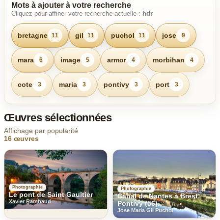
Mots à ajouter à votre recherche
Cliquez pour affiner votre recherche actuelle :
hdr
bretagne
gil
puchol
jose
11
11
11
9
mara
image
armor
morbihan
6
5
4
4
cote
maria
pontivy
port
3
3
3
3
Œuvres sélectionnées
Affichage par popularité
16 œuvres
Photographie
Photographie
Le pont de Saint Gaultier
Canal de Nantes à Brest.
Xavier Rambaud
Pontivy (56).
Jose Maria Gil Puchol