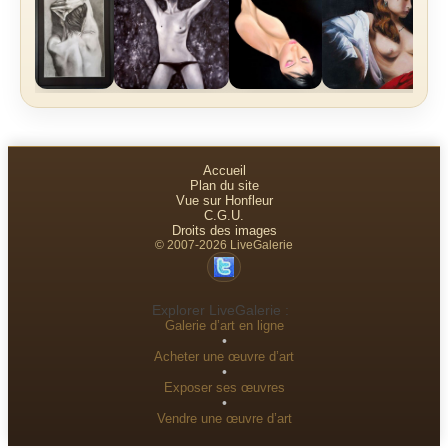
Accueil
Plan du site
Vue sur Honfleur
C.G.U.
Droits des images
© 2007-2026 LiveGalerie
Explorer LiveGalerie :
Galerie d’art en ligne
•
Acheter une œuvre d’art
•
Exposer ses œuvres
•
Vendre une œuvre d’art