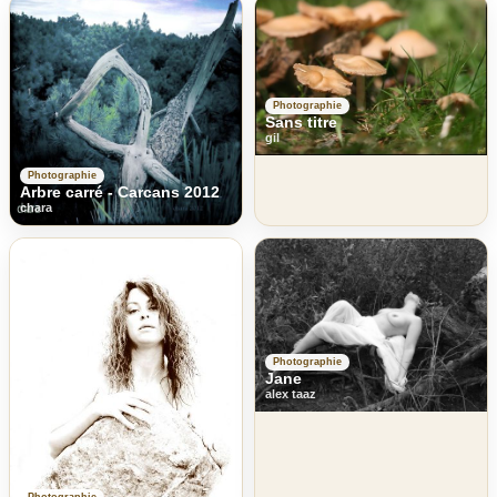
Photographie
Sans titre
gil
Photographie
Arbre carré - Carcans 2012
chara
Photographie
Jane
alex taaz