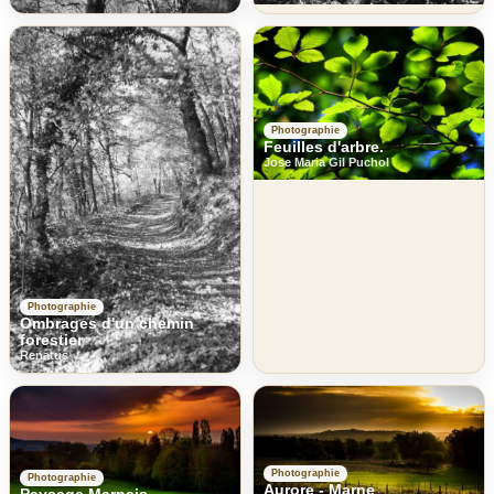
Photographie
Feuilles d'arbre.
Jose Maria Gil Puchol
Photographie
Ombrages d'un chemin
forestier
Renatus
Photographie
Photographie
Aurore - Marne