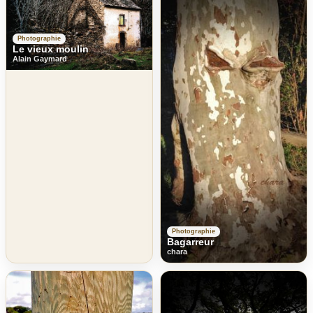
Photographie
Le vieux moulin
Alain Gaymard
Photographie
Bagarreur
chara