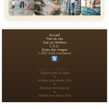
Accueil
Plan du site
Vue sur Honfleur
C.G.U.
Droits des images
© 2007-2026 LiveGalerie
Explorer LiveGalerie :
Galerie d’art en ligne
•
Acheter une œuvre d’art
•
Exposer ses œuvres
•
Vendre une œuvre d’art