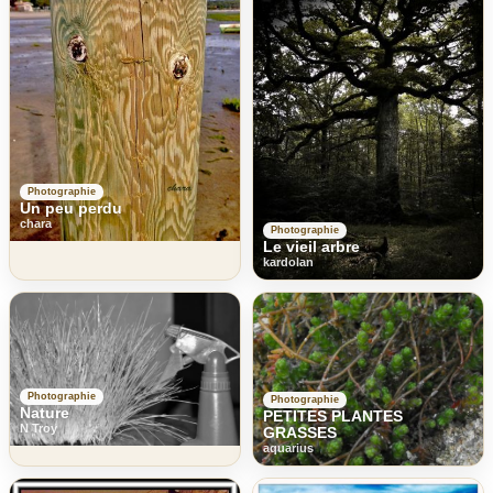
Photographie
Un peu perdu
chara
Photographie
Le vieil arbre
kardolan
Photographie
Photographie
Nature
PETITES PLANTES
N Troy
GRASSES
aquarius