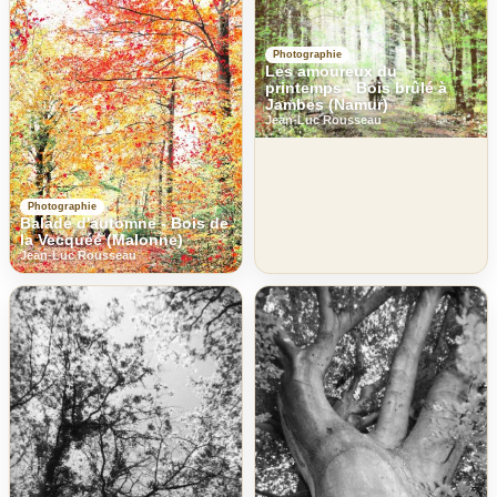
Photographie
Les amoureux du
printemps - Bois brûlé à
Jambes (Namur)
Jean-Luc Rousseau
Photographie
Balade d'automne - Bois de
la Vecquée (Malonne)
Jean-Luc Rousseau