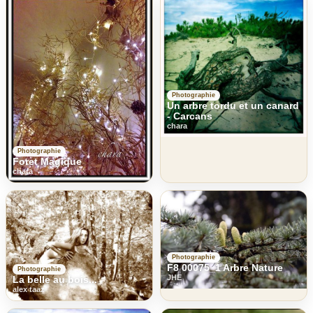
Photographie
Un arbre tordu et un canard
- Carcans
chara
Photographie
Foret Magique
chara
Photographie
F8 00075_1 Arbre Nature
Photographie
JHE
La belle au bois...
alex taaz