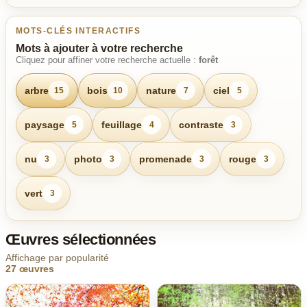
MOTS-CLÉS INTERACTIFS
Mots à ajouter à votre recherche
Cliquez pour affiner votre recherche actuelle :
forêt
arbre
bois
nature
ciel
15
10
7
5
paysage
feuillage
contraste
5
4
3
nu
photo
promenade
rouge
3
3
3
3
vert
3
Œuvres sélectionnées
Affichage par popularité
27 œuvres