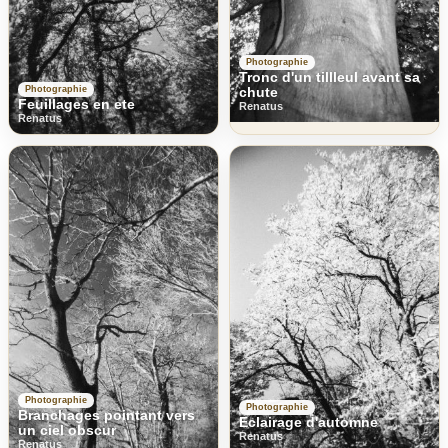
Photographie
Tronc d'un tillleul avant sa
chute
Photographie
Feuillages en ete
Renatus
Renatus
Photographie
Photographie
Branchages pointant vers
Eclairage d'automne
un ciel obscur
Renatus
Renatus