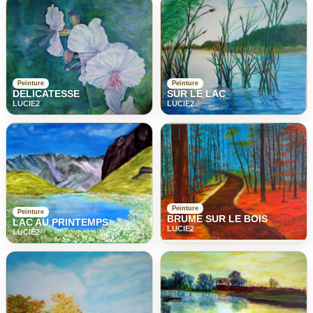
Peinture
Peinture
DELICATESSE
SUR LE LAC
LUCIE2
LUCIE2
Peinture
Peinture
BRUME SUR LE BOIS
LAC AU PRINTEMPS
LUCIE2
LUCIE2