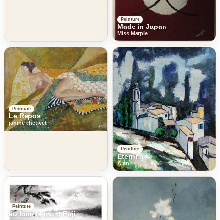
Peinture
Made in Japan
Miss Marple
Peinture
Le Repos
janine chetivet
Peinture
Eternita
Alan
Peinture
au loin, le mont Fuji