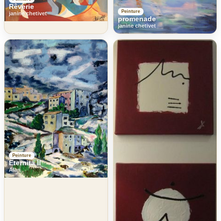
Rêverie
Peinture
janine chetivet
promenade
janine chetivet
Peinture
Eternita II
Alan