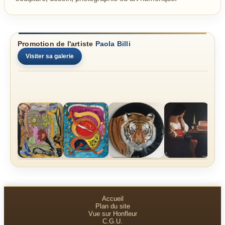
Promotion de l'artiste
Paola Billi
Visiter sa galerie
Accueil
Plan du site
Vue sur Honfleur
C.G.U.