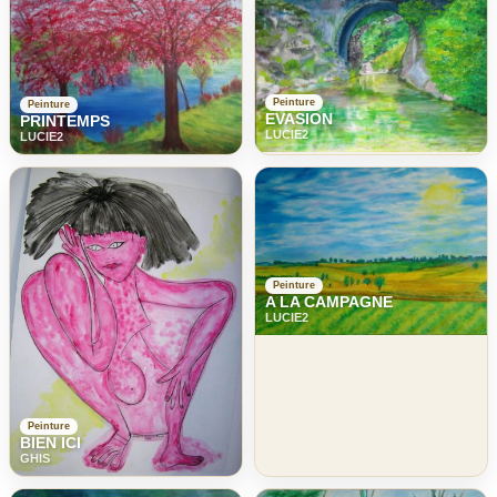
Peinture
Peinture
EVASION
PRINTEMPS
LUCIE2
LUCIE2
Peinture
A LA CAMPAGNE
LUCIE2
Peinture
BIEN ICI
GHIS