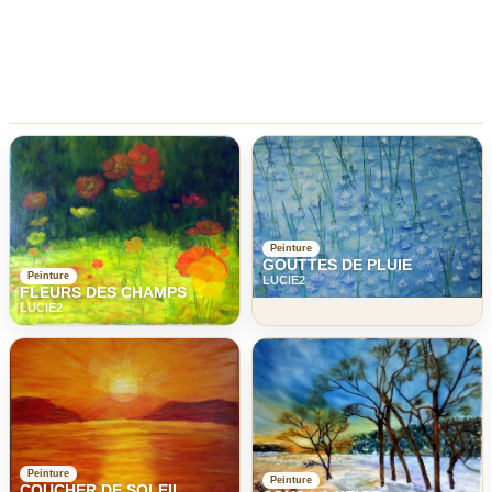
Peinture
GOUTTES DE PLUIE
Peinture
LUCIE2
FLEURS DES CHAMPS
LUCIE2
Peinture
Peinture
COUCHER DE SOLEIL