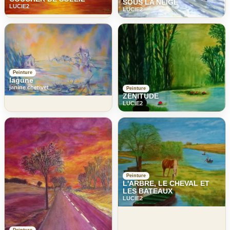
SOUS LA NEIGE
LUCIE2
LUCIE2
Peinture
lagune
janine chetivet
Peinture
ZENITUDE
LUCIE2
Peinture
L'ARBRE, LE CHEVAL ET
LES BATEAUX
LUCIE2