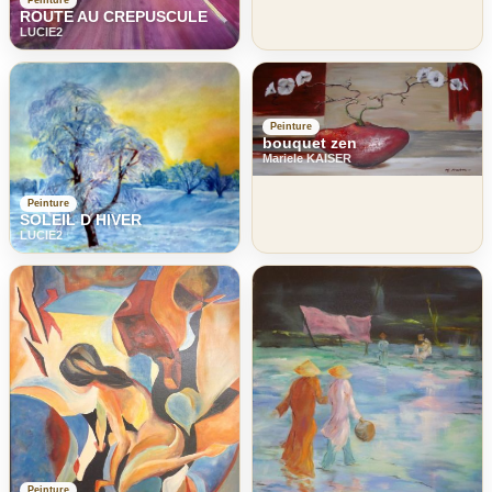
Peinture
ROUTE AU CREPUSCULE
LUCIE2
Peinture
bouquet zen
Mariele KAISER
Peinture
SOLEIL D HIVER
LUCIE2
Peinture