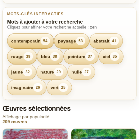
MOTS-CLÉS INTERACTIFS
Mots à ajouter à votre recherche
Cliquez pour affiner votre recherche actuelle :
zen
contemporain
paysage
abstrait
54
53
41
rouge
bleu
peinture
ciel
39
38
37
35
jaune
nature
huile
32
29
27
imaginaire
vert
26
25
Œuvres sélectionnées
Affichage par popularité
209 œuvres