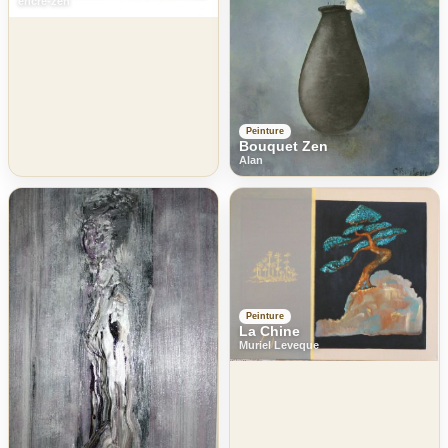
encre-zen
Peinture
Bouquet Zen
Alan
Peinture
La Chine
Muriel Leveque