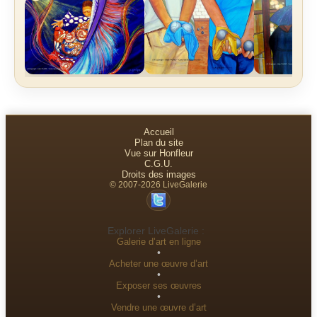
Accueil
Plan du site
Vue sur Honfleur
C.G.U.
Droits des images
© 2007-2026 LiveGalerie
Explorer LiveGalerie :
Galerie d’art en ligne
•
Acheter une œuvre d’art
•
Exposer ses œuvres
•
Vendre une œuvre d’art