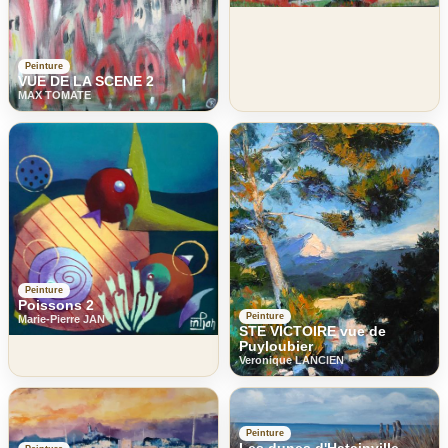
Peinture
VUE DE LA SCENE 2
MAX TOMATE
Peinture
Poissons 2
Peinture
Marie-Pierre JAN
STE VICTOIRE vue de
Puyloubier
Veronique LANCIEN
Peinture
Les dunes d'Hatainville