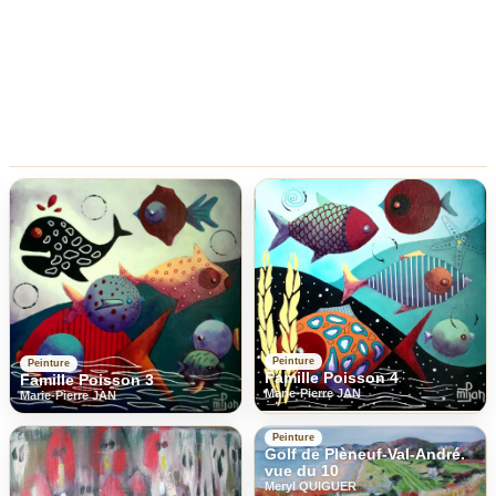
Peinture
Peinture
Famille Poisson 4
Famille Poisson 3
Marie-Pierre JAN
Marie-Pierre JAN
Peinture
Golf de Plèneuf-Val-André.
vue du 10
Meryl QUIGUER