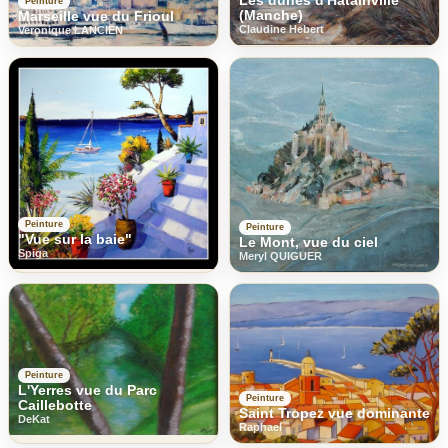
Peinture
(Manche)
Marseille vue du Frioul
Claudine Hebert
Veronique LANCIEN
Peinture
Peinture
"Vue sur la baie"
Le Mont, vue du ciel
Spiga
Meryl QUIGUER
Peinture
L'Yerres vue du Parc
Peinture
Caillebotte
Saint Tropez vue dominante
DeKat
Raphael