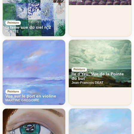
smaug
Peinture
la terre vue du ciel n°2
FLOTTE
Peinture
Île d'Yeu, Vue de la Pointe
du but
Jean-Francois DEAT
Peinture
Vue sur le port en violine
MARTINE GREGOIRE