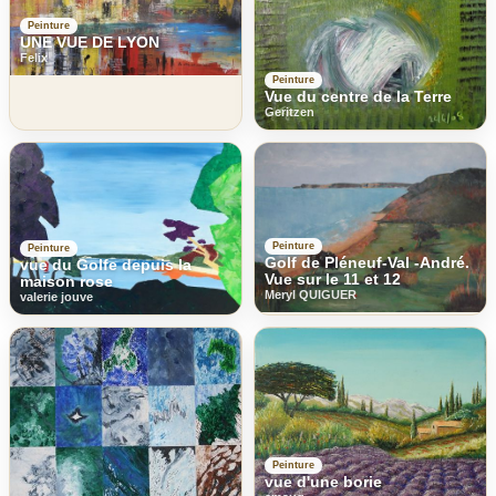
Peinture
UNE VUE DE LYON
Felix
Peinture
Vue du centre de la Terre
Geritzen
Peinture
Peinture
Golf de Pléneuf-Val -André.
vue du Golfe depuis la
Vue sur le 11 et 12
maison rose
Meryl QUIGUER
valerie jouve
Peinture
vue d'une borie