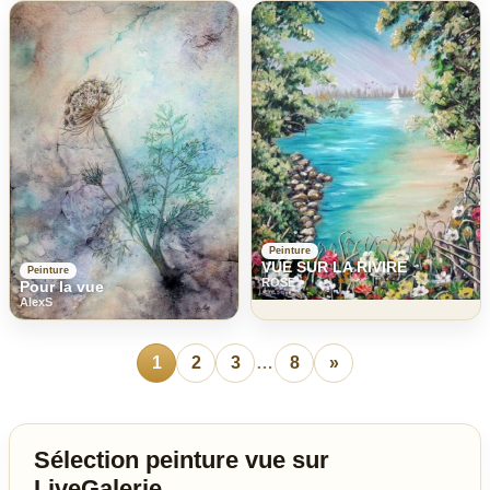
Peinture
VUE SUR LA RIVIRE
Peinture
ROSE
Pour la vue
AlexS
1
2
3
…
8
»
Sélection peinture vue sur
LiveGalerie