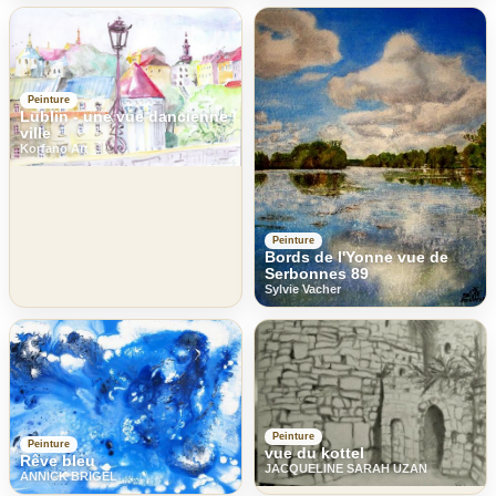
Peinture
Lublin - une vue dancienne
ville
Korfano Art
Peinture
Bords de l'Yonne vue de
Serbonnes 89
Sylvie Vacher
Peinture
Peinture
vue du kottel
Rêve bleu
JACQUELINE SARAH UZAN
ANNICK BRIGEL