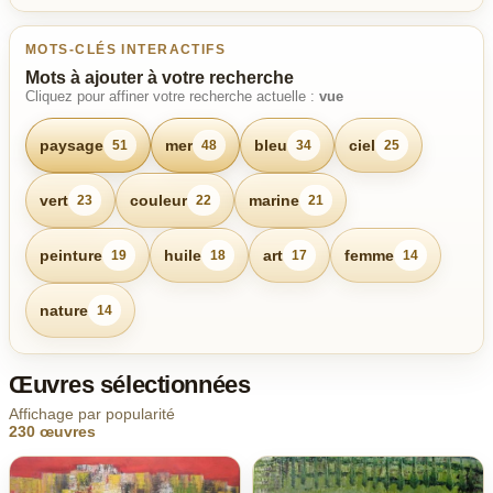
MOTS-CLÉS INTERACTIFS
Mots à ajouter à votre recherche
Cliquez pour affiner votre recherche actuelle :
vue
paysage
mer
bleu
ciel
51
48
34
25
vert
couleur
marine
23
22
21
peinture
huile
art
femme
19
18
17
14
nature
14
Œuvres sélectionnées
Affichage par popularité
230 œuvres