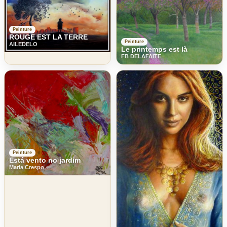
Peinture
ROUGE EST LA TERRE
Peinture
AILEDELO
Le printemps est là
FB DELAFAITE
Peinture
Está vento no jardim
Maria Crespo