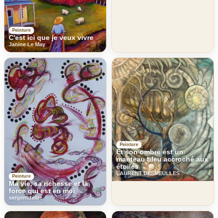
Peinture
C'est ici que je veux vivre
Janine Le May
Peinture
Et son ombre est un
manteau bleu accroché aux
étoiles
LAURENT DESMEULLES
Peinture
Ma vie, sa richesse et la
force qui est en moi
sergentdelire