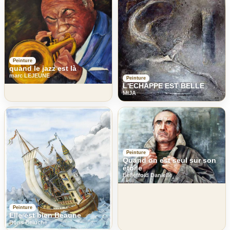
Peinture
quand le jazz est là
marc LEJEUNE
Peinture
L'ECHAPPE EST BELLE
MIJA
Peinture
Quand on est seul sur son
étoile
Bellefroid Danielle
Peinture
Elle est bien Beaune
Boris Beluche