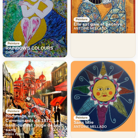
Peinture
Elle est gaie et pensive.
ANTOINE MELLADO
Peinture
RAINBOW'S COLOURS
GHIS
Peinture
Hommage aux
Peinture
Communards de 1871. La
Sans titre
basilique est rouge de leur
ANTOINE MELLADO
sang
Hano Pierre