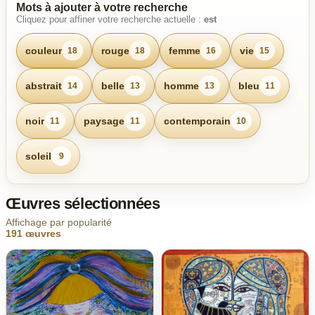
Mots à ajouter à votre recherche
Cliquez pour affiner votre recherche actuelle :
est
couleur
rouge
femme
vie
18
18
16
15
abstrait
belle
homme
bleu
14
13
13
11
noir
paysage
contemporain
11
11
10
soleil
9
Œuvres sélectionnées
Affichage par popularité
191 œuvres