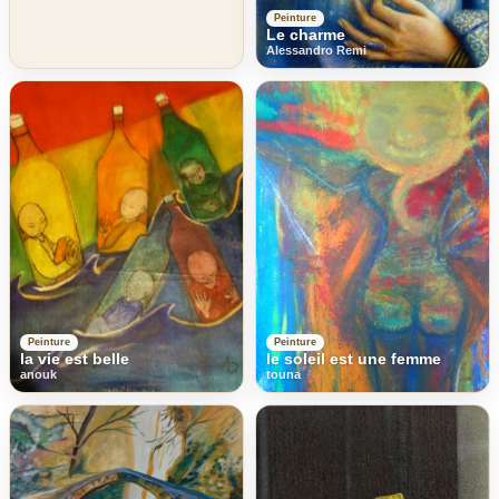
Peinture
Le charme
Alessandro Remi
Peinture
Peinture
la vie est belle
le soleil est une femme
anouk
touna