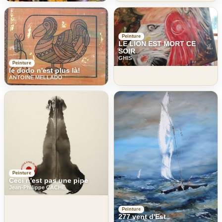
Peinture
LE LION EST MORT CE
SOIR
GHIS
Peinture
le dodo n'est plus là!
ANTOINE MELLADO
Peinture
Ceci n'est pas une pipe
Jean-Philippe CACHE
Peinture
277 vent d'Est