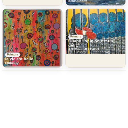
denis Cheret
Peinture
Quand l'opinion est un
délit.
ANTOINE MELLADO
Peinture
la vie est belle
Embe