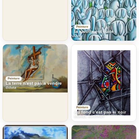
Peinture
la carotte est cuite
Djoz
Peinture
La terre n'est pas a vendre
diduta
Peinture
Au fond c'est pas si noir
MURIEL AUSTRUY