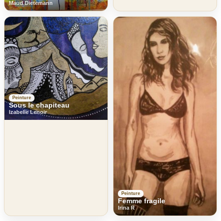
Maud Dietemann
Peinture
Sous le chapiteau
Izabelle Lenoir
Peinture
Femme fragile
Irina R