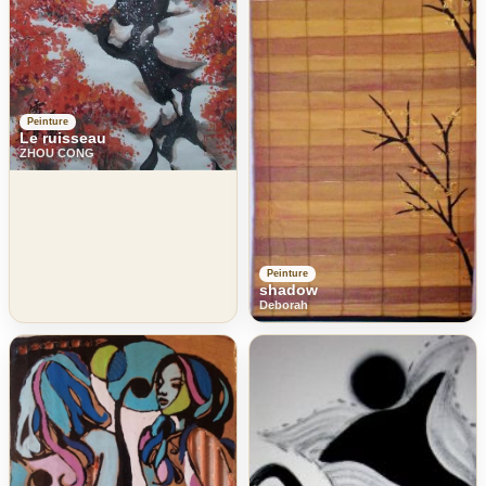
Peinture
Le ruisseau
ZHOU CONG
Peinture
shadow
Deborah