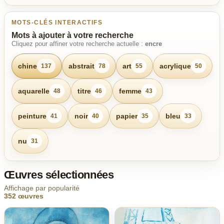
MOTS-CLÉS INTERACTIFS
Mots à ajouter à votre recherche
Cliquez pour affiner votre recherche actuelle :
encre
chine
abstrait
art
acrylique
137
78
55
50
aquarelle
titre
femme
48
46
43
peinture
noir
papier
bleu
41
40
35
33
nu
31
Œuvres sélectionnées
Affichage par popularité
352 œuvres