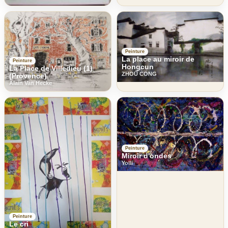
Peinture
La place au miroir de
Peinture
Hongcun
La Place de Villedieu (1)
ZHOU CONG
(Provence)
Alain Van Hecke
Peinture
Miroir d'ondes
Yolli
Peinture
Le cri