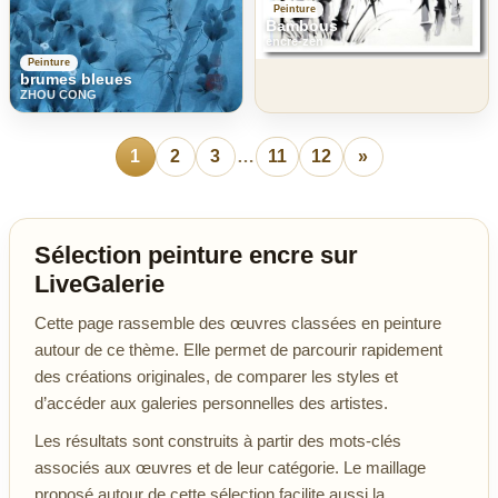
Peinture
Bambous
encre-zen
Peinture
brumes bleues
ZHOU CONG
1
2
3
…
11
12
»
Sélection peinture encre sur
LiveGalerie
Cette page rassemble des œuvres classées en peinture
autour de ce thème. Elle permet de parcourir rapidement
des créations originales, de comparer les styles et
d’accéder aux galeries personnelles des artistes.
Les résultats sont construits à partir des mots-clés
associés aux œuvres et de leur catégorie. Le maillage
proposé autour de cette sélection facilite aussi la