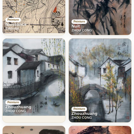
Peinture
Peinture
Naissance
Nuit
Zakholai
ZHOU CONG
Peinture
Zhouzhuang
Peinture
ZHOU CONG
Zhouzhuang
ZHOU CONG