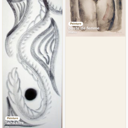
Peinture
buste de femme
mario
Peinture
Sans titre
no