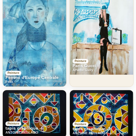
Peinture
Paris Gucci
Arsene Gully
Peinture
Femme d'Europe Centrale
Felix
Peinture
Peinture
tapis graphique -6
tapis graphique -7
ANTOINE MELLADO
ANTOINE MELLADO