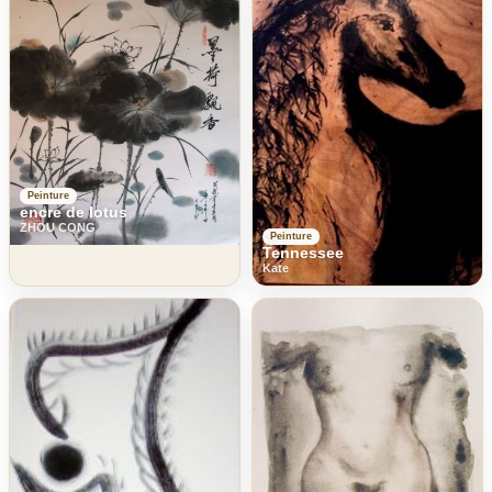
Peinture
encre de lotus
ZHOU CONG
Peinture
Tennessee
Kate