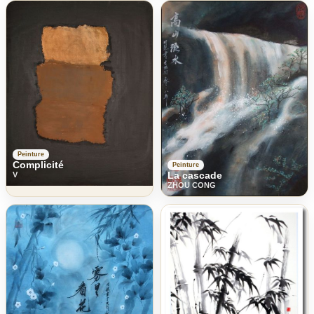
Peinture
Complicité
Peinture
La cascade
V
ZHOU CONG