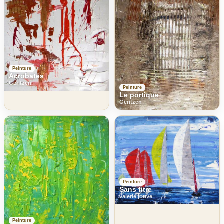
Peinture
Acrobates
Geritzen
Peinture
Le portique
Geritzen
Peinture
Sans titre
valerie jouve
Peinture