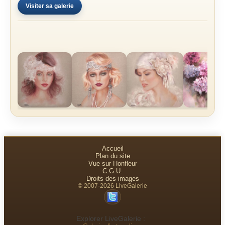
Visiter sa galerie
Accueil
Plan du site
Vue sur Honfleur
C.G.U.
Droits des images
© 2007-2026 LiveGalerie
Explorer LiveGalerie :