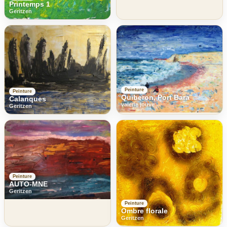
Printemps 1
Geritzen
Peinture
Peinture
Quiberon, Port Bara
Calanques
valerie jouve
Geritzen
Peinture
AUTO-MNE
Geritzen
Peinture
Ombre florale
Geritzen