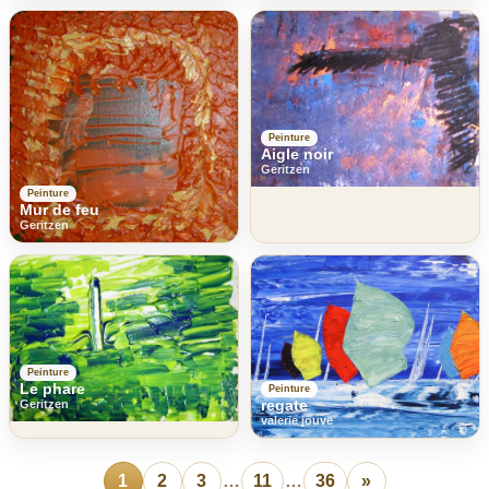
Peinture
Aigle noir
Geritzen
Peinture
Mur de feu
Geritzen
Peinture
Le phare
Peinture
regate
Geritzen
valerie jouve
1
2
3
…
11
…
36
»