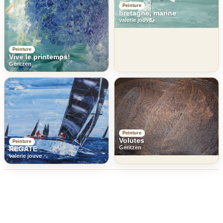
Peinture
bretagne, marine
valerie jouve
Peinture
Vive le printemps!
Geritzen
Peinture
Volutes
Peinture
Geritzen
REGATE
valerie jouve