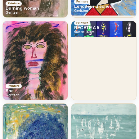
Peinture
Peinture
Le joueur d'échecs
Burning woman
Geritzen
Geritzen
Peinture
REGATE A 5
valerie jouve
Peinture
She
Geritzen