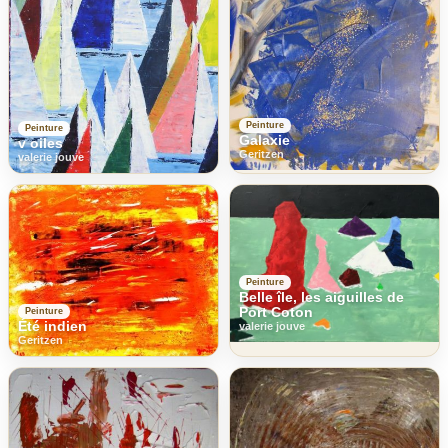
Peinture
Peinture
Galaxie
v oiles
Geritzen
valerie jouve
Peinture
Belle île, les aiguilles de
Port Coton
Peinture
Été indien
valerie jouve
Geritzen