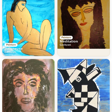
Peinture
Méditation
Geritzen
Peinture
Baigneuse
Geritzen