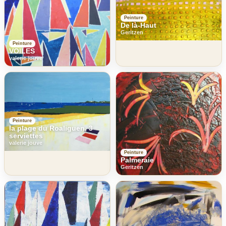
Peinture
De là-Haut
Geritzen
Peinture
VOILES
valerie jouve
Peinture
la plage du Roaliguen, 3
serviettes
valerie jouve
Peinture
Palmeraie
Geritzen