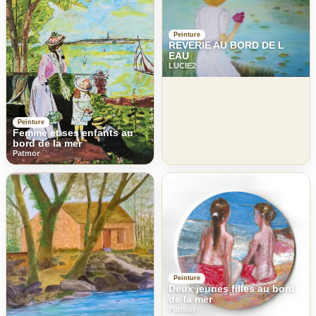
Peinture
REVERIE AU BORD DE L
EAU
LUCIE2
Peinture
Femme et ses enfants au
bord de la mer
Patmor
Peinture
Deux jeunes filles au bord
de la mer
Patmor