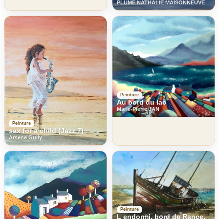
PLUME NATHALIE MAISONNEUVE
Peinture
Au bord du lac
Marie-Pierre JAN
Peinture
sax for a child (Jazz 7)
Arsene Gully
Peinture
L endormi, bord de Rance.