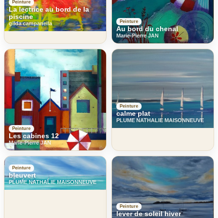
Peinture
La lectrice au bord de la
piscine
Peinture
gilda campanella
Au bord du chenal
Marie-Pierre JAN
Peinture
calme plat
PLUME NATHALIE MAISONNEUVE
Peinture
Les cabines 12
Marie-Pierre JAN
Peinture
bleuvert
PLUME NATHALIE MAISONNEUVE
Peinture
lever de soleil hiver