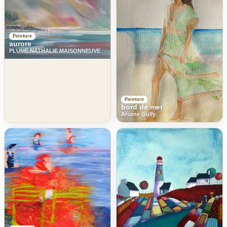
Peinture
aurore
PLUME NATHALIE MAISONNEUVE
Peinture
bord de mer
Arsene Gully