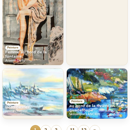
Peinture
Femme au bord de la
fontaine
Arsene Gully
Peinture
Peinture
au bord de la rivière en
Bord de mer
guadeloupe
janine chetivet
Veronique LANCIEN