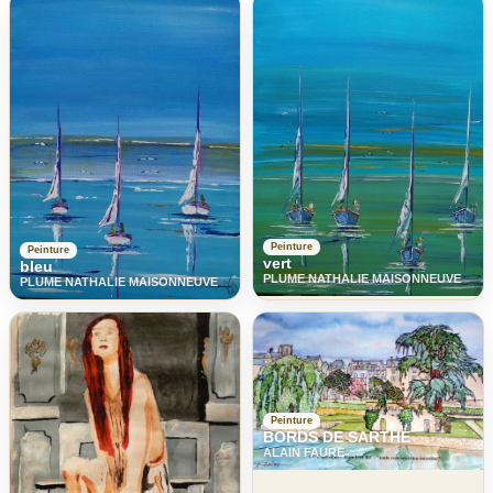
Peinture
Peinture
vert
bleu
PLUME NATHALIE MAISONNEUVE
PLUME NATHALIE MAISONNEUVE
Peinture
BORDS DE SARTHE
ALAIN FAURE