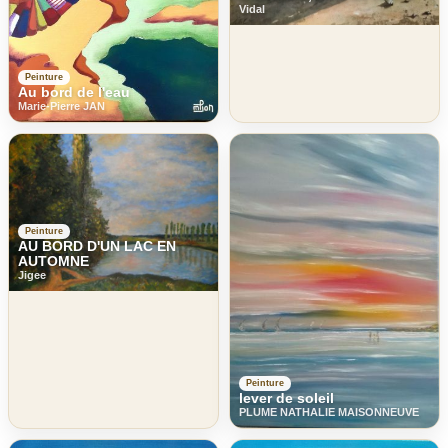
Vidal
Peinture
Au bord de l'eau
Marie-Pierre JAN
Peinture
AU BORD D'UN LAC EN
AUTOMNE
Jigee
Peinture
lever de soleil
PLUME NATHALIE MAISONNEUVE