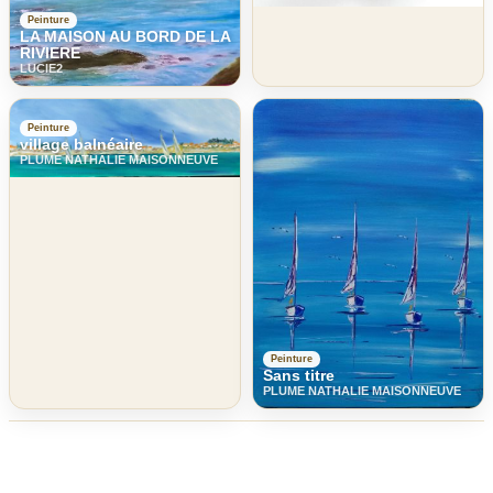
Peinture
LA MAISON AU BORD DE LA
RIVIERE
LUCIE2
Peinture
village balnéaire
PLUME NATHALIE MAISONNEUVE
Peinture
Sans titre
PLUME NATHALIE MAISONNEUVE