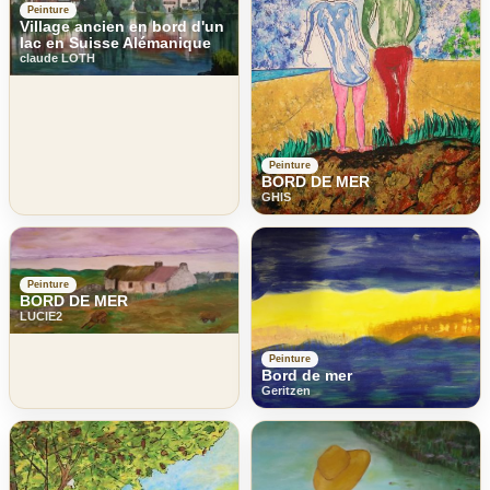
Peinture
Village ancien en bord d'un
lac en Suisse Alémanique
claude LOTH
Peinture
BORD DE MER
GHIS
Peinture
BORD DE MER
LUCIE2
Peinture
Bord de mer
Geritzen