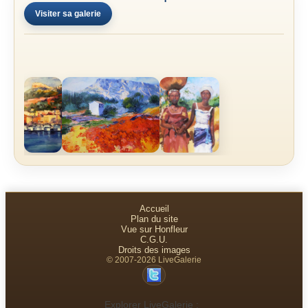
Visiter sa galerie
Accueil
Plan du site
Vue sur Honfleur
C.G.U.
Droits des images
© 2007-2026 LiveGalerie
Explorer LiveGalerie :