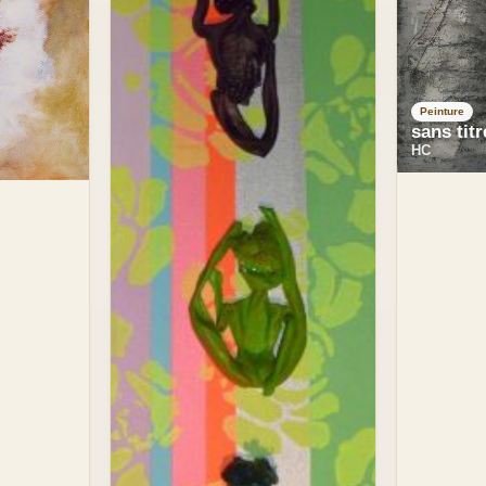
Peinture
sans titr
HC