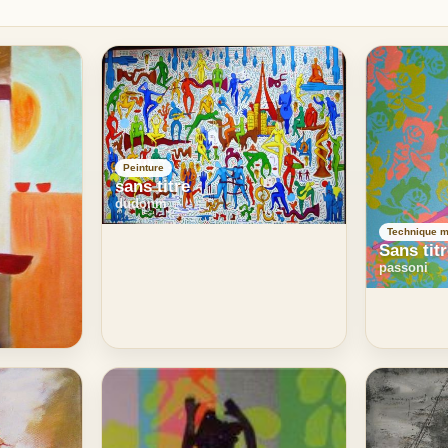
Peinture
sans titre
dudonm
Technique m
Sans tit
passoni