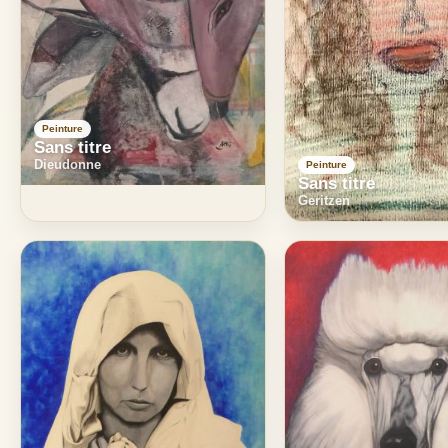
Peinture
Sans titre
Dieudonne
Peinture
Sans titre
Geritzen