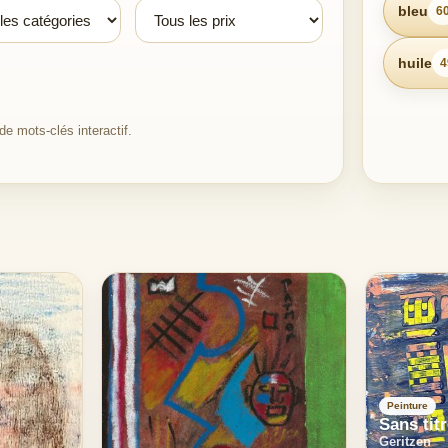
bleu
6
huile
4
e mots-clés interactif.
Peinture
Sans tit
Geritzen