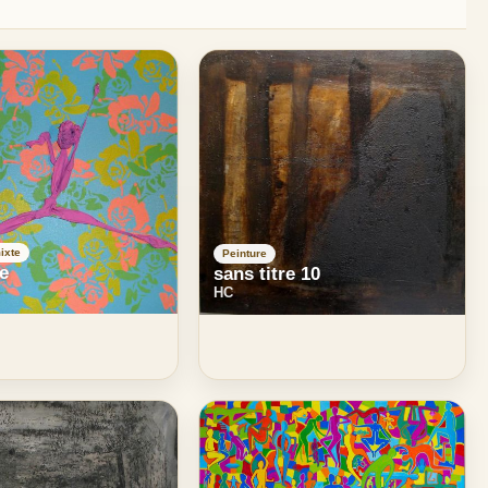
ixte
Peinture
re
sans titre 10
HC