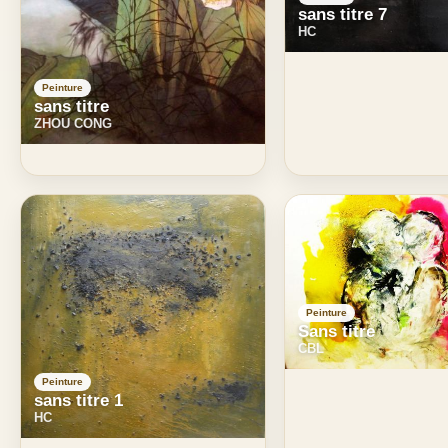
sans titre 7
HC
Peinture
sans titre
ZHOU CONG
Peinture
Sans titre
CBL
Peinture
sans titre 1
HC