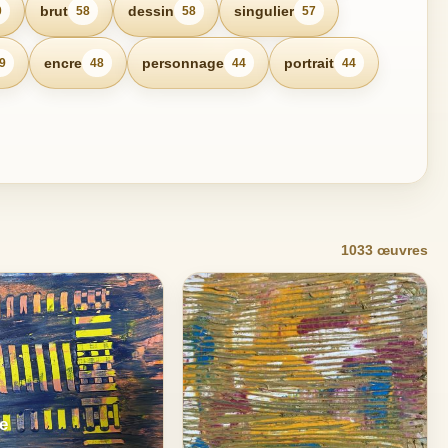
brut
dessin
singulier
0
58
58
57
encre
personnage
portrait
9
48
44
44
1033 œuvres
re