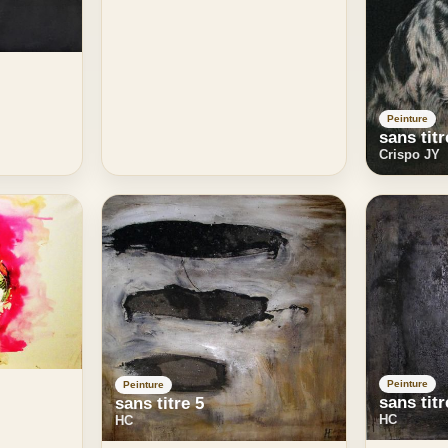
Peinture
sans titr
Crispo JY
Peinture
Peinture
sans titr
sans titre 5
HC
HC