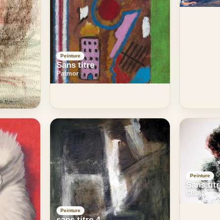
Peinture
Sans titre
Patmor
Peinture
Sans tit
CBL
Peinture
sans titre 4