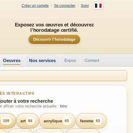
Créer un compte
Se connecter
Suivi
Exposez vos œuvres et découvrez
l’horodatage certifié.
Découvrir l’horodatage
Oeuvres
Nos services
Expos
Contact
ÉS INTERACTIFS
jouter à votre recherche
r affiner votre recherche actuelle :
titre
t
art
acrylique
femme
109
84
65
65