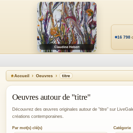
16 798
o
Claudine Hebert
Accueil
Oeuvres
titre
Oeuvres autour de "titre"
Découvrez des œuvres originales autour de "titre" sur LiveGale
créations contemporaines.
Par mot(s) clé(s)
Catégorie