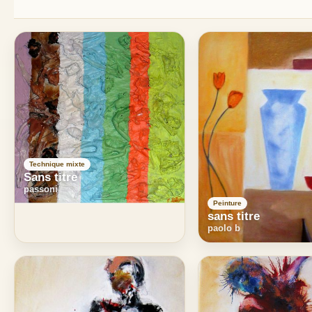
Technique mixte
Sans titre
passoni
Peinture
sans titre
paolo b