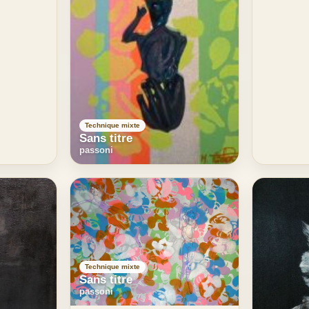
Technique mixte
Sans titre
passoni
Technique mixte
Sans titre
passoni