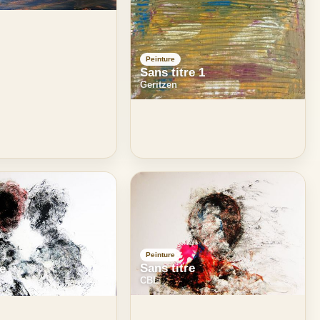
Peinture
Sans titre 1
Geritzen
Peinture
Sans titre
re
CBL