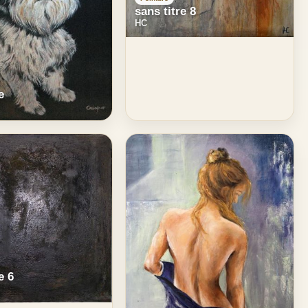
sans titre 8
HC
e
e 6