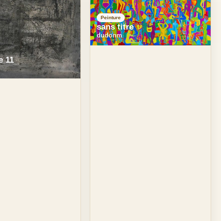
Peinture
sans titre
dudonm
e 11