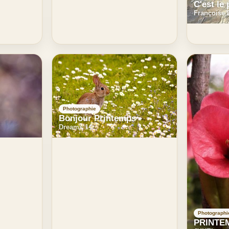
C'est le
Françoise
Photographie
Bonjour Printemps
Dreams 14
Photographi
PRINTE