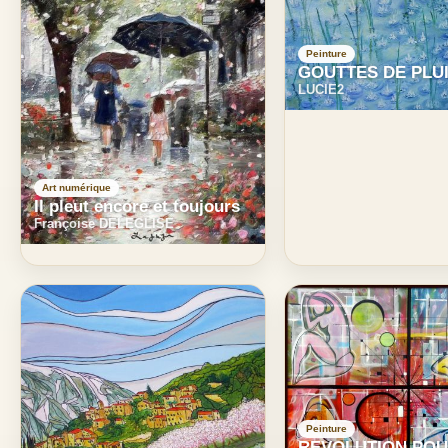
Peinture
GOUTTES DE PLU
LUCIE2
Art numérique
Il pleut encore et toujours
Françoise DELEGLISE
Peinture
REVOLUTION POU