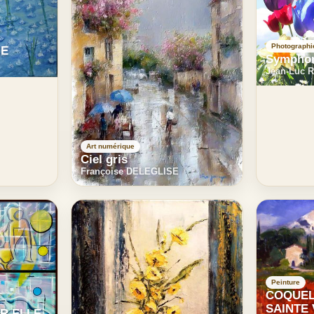
Photographi
IE
Symphoni
Jean-Luc 
Art numérique
Ciel gris
Françoise DELEGLISE
Peinture
COQUEL
SAINTE 
R ELLE