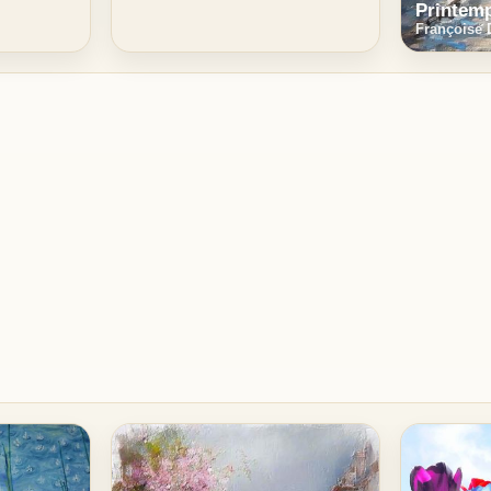
Printemp
Françoise