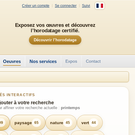
Créer un compte
Se connecter
Suivi
Exposez vos œuvres et découvrez
l’horodatage certifié.
Découvrir l’horodatage
Oeuvres
Nos services
Expos
Contact
ÉS INTERACTIFS
jouter à votre recherche
r affiner votre recherche actuelle :
printemps
paysage
nature
vert
09
65
45
44