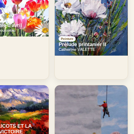
e
e d'avril
Rousseau
Peinture
Prélude printanier II
Catherine VALETTE
ICOTS ET LA
VICTOIRE