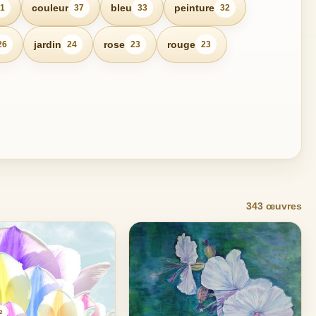
couleur
bleu
peinture
1
37
33
32
jardin
rose
rouge
26
24
23
23
343 œuvres
e