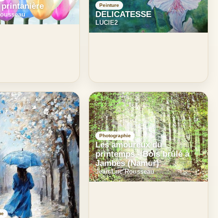
printanière
Peinture
DELICATESSE
Rousseau
LUCIE2
Photographie
Les amoureux du
printemps - Bois brûlé à
Jambes (Namur)
Jean-Luc Rousseau
ue