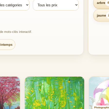
arbre
4
jaune
e mots-clés interactif.
rintemps
Photographi