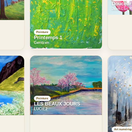
Douceur 
Jean-Luc 
Peinture
Printemps 1
Geritzen
Peinture
LES BEAUX JOURS
PS
LUCIE2
Art numériq