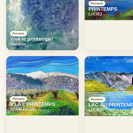
Peinture
PRINTEMPS
LUCIE2
Peinture
Vive le printemps!
Geritzen
Peinture
Peinture
V'LA L'PRINTEMPS
LAC AU PRINTEM
ALAIN FAURE
LUCIE2