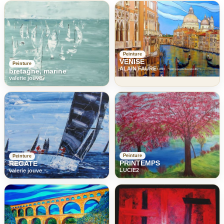
Peinture
VENISE
Peinture
ALAIN FAURE
bretagne, marine
valerie jouve
Peinture
Peinture
PRINTEMPS
REGATE
LUCIE2
valerie jouve