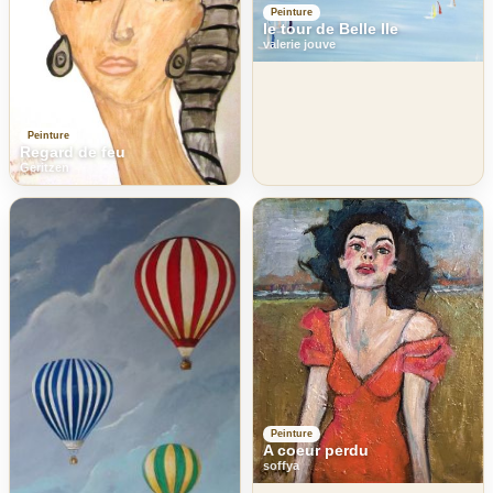
Peinture
le tour de Belle Ile
valerie jouve
Peinture
Regard de feu
Geritzen
Peinture
A coeur perdu
soffya