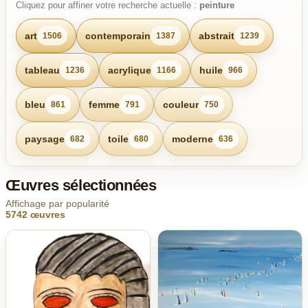
Cliquez pour affiner votre recherche actuelle :
peinture
art
contemporain
abstrait
1506
1387
1239
tableau
acrylique
huile
1236
1166
966
bleu
femme
couleur
861
791
750
paysage
toile
moderne
682
680
636
Œuvres sélectionnées
Affichage par popularité
5742 œuvres