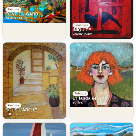
Peinture
PONT DU GARD
ALAIN FAURE
Sculpture
INIQUITE
valerie jouve
Peinture
L'Irlandaise
soffya
Peinture
SOUS L'ARCHE
LUCIE2