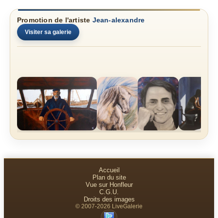
Promotion de l'artiste
Jean-alexandre
Visiter sa galerie
Accueil
Plan du site
Vue sur Honfleur
C.G.U.
Droits des images
© 2007-2026 LiveGalerie