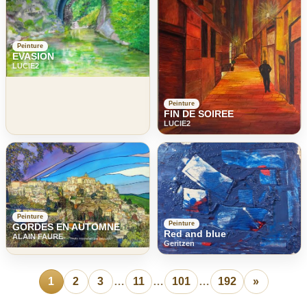
Peinture
EVASION
LUCIE2
Peinture
FIN DE SOIREE
LUCIE2
Peinture
Peinture
GORDES EN AUTOMNE
Red and blue
ALAIN FAURE
Geritzen
1
2
3
…
11
…
101
…
192
»