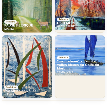
Peinture
Peinture
DECEMBRE
PAUSE FEERIQUE
ALAIN FAURE
LUCIE2
Peinture
"ma préférée" sinagot à
voiles bleues du Golfe du
Morbihan
valerie jouve
Sculpture
évocation de voiles
valerie jouve