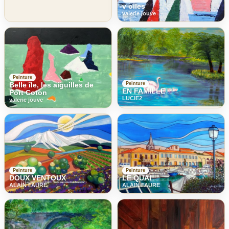
v oiles
valerie jouve
Peinture
Peinture
Belle île, les aiguilles de
EN FAMILLE
Port Coton
LUCIE2
valerie jouve
Peinture
Peinture
DOUX VENTOUX
LE QUAI
ALAIN FAURE
ALAIN FAURE