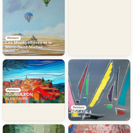
Peinture
Les Montgolfières et le
Mont-Saint-Michel
Michel Guillard
Peinture
ROUSSILLON
ALAIN FAURE
Peinture
REGATE 4
valerie jouve