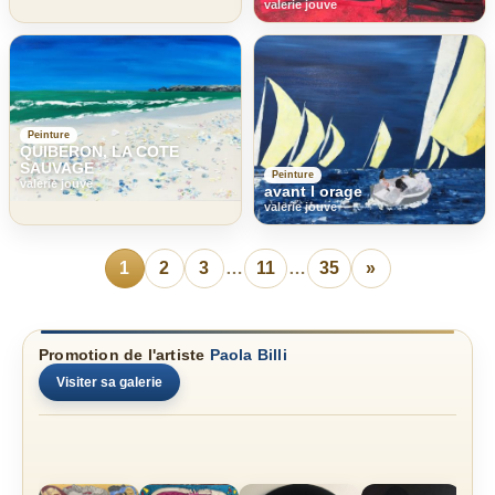
valerie jouve
Peinture
QUIBERON, LA COTE
SAUVAGE
Peinture
valerie jouve
avant l orage
valerie jouve
1
2
3
…
11
…
35
»
Promotion de l'artiste
Paola Billi
Visiter sa galerie