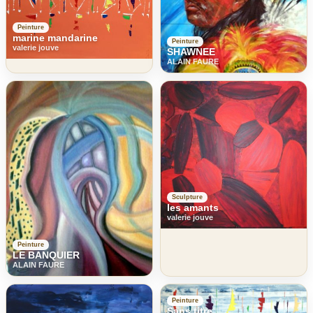
Peinture
marine mandarine
Peinture
valerie jouve
SHAWNEE
ALAIN FAURE
Sculpture
les amants
valerie jouve
Peinture
LE BANQUIER
ALAIN FAURE
Peinture
Sans titre