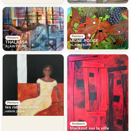
Peinture
Peinture
VIGNE ROUGE
THALASSA
ALAIN FAURE
ALAIN FAURE
Peinture
les rideaux noirs
valerie jouve
Sculpture
blackout sur la ville