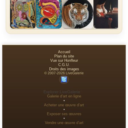
Accueil
Plan du site
Vue sur Honfleur
C.G.U.
Droits des images
© 2007-2026 LiveGalerie
Explorer LiveGalerie :
Galerie d’art en ligne
•
Acheter une œuvre d’art
•
Exposer ses œuvres
•
Vendre une œuvre d’art