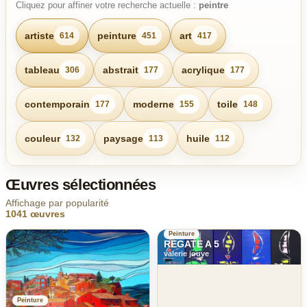
Cliquez pour affiner votre recherche actuelle :
peintre
artiste
peinture
art
614
451
417
tableau
abstrait
acrylique
306
177
177
contemporain
moderne
toile
177
155
148
couleur
paysage
huile
132
113
112
Œuvres sélectionnées
Affichage par popularité
1041 œuvres
Peinture
REGATE A 5
valerie jouve
Peinture