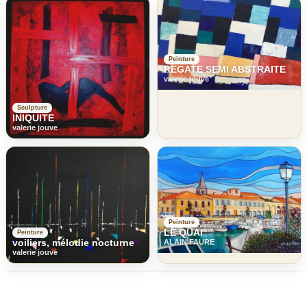
Peinture
REGATE SEMI ABSTRAITE
valerie jouve
Sculpture
INIQUITE
valerie jouve
Peinture
LE QUAI
Peinture
voiliers, mélodie nocturne
ALAIN FAURE
valerie jouve