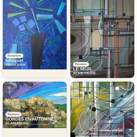
Sculpture
bouquet
Peinture
valerie jouve
LE SEUIL
ALAIN FAURE
Peinture
GORDES EN AUTOMNE
ALAIN FAURE