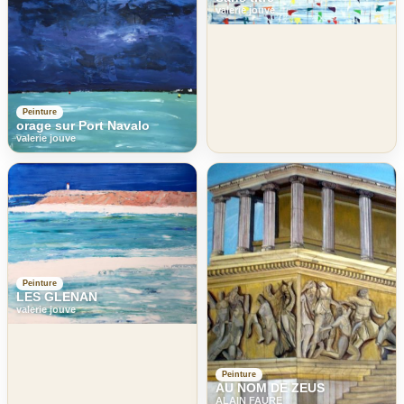
valerie jouve
Peinture
orage sur Port Navalo
valerie jouve
Peinture
LES GLENAN
valerie jouve
Peinture
AU NOM DE ZEUS
ALAIN FAURE