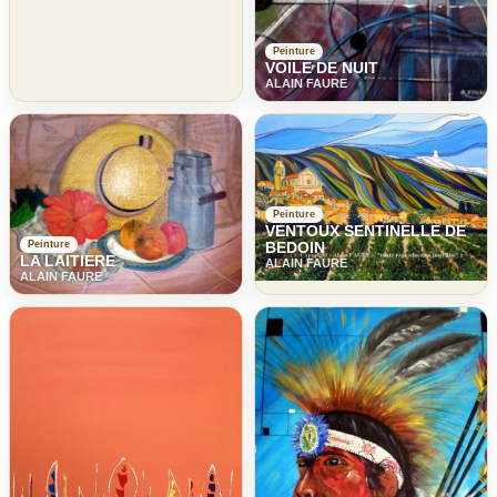
Peinture
VOILE DE NUIT
ALAIN FAURE
Peinture
VENTOUX SENTINELLE DE
Peinture
BEDOIN
LA LAITIERE
ALAIN FAURE
ALAIN FAURE