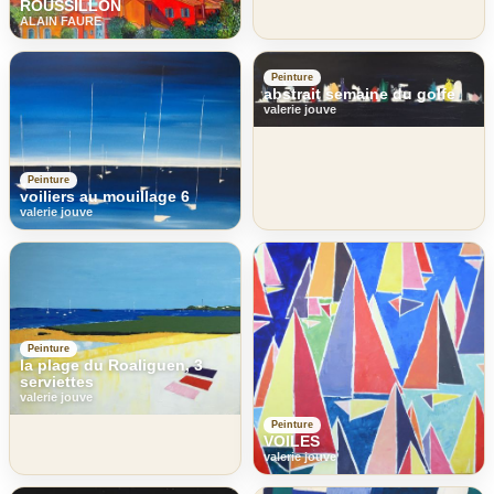
ROUSSILLON
ALAIN FAURE
Peinture
abstrait semaine du golfe
valerie jouve
Peinture
voiliers au mouillage 6
valerie jouve
Peinture
la plage du Roaliguen, 3
serviettes
valerie jouve
Peinture
VOILES
valerie jouve