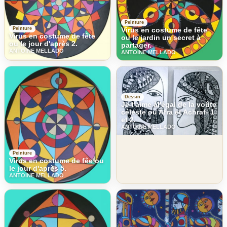
Peinture
Virus en costume de fête
Peinture
Virus en costume de fête
ou le jardin un secret à
ou le jour d'après 2.
partager.
ANTOINE MELLADO
ANTOINE MELLADO
Dessin
Je t'aime àl'égal de la voûte
céleste ou Afra et Achraf- 1
et 2.
ANTOINE MELLADO
Peinture
Virus en costume de fêe ou
le jour d'après 5.
ANTOINE MELLADO