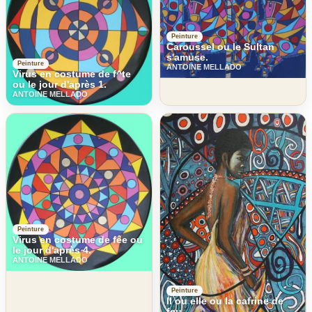
Peinture
Caroussel ou le Sultan
s'amuse.
Peinture
ANTOINE MELLADO
Virus en costume de f^te
ou le jour d'après 1.
ANTOINE MELLADO
Peinture
Virus en costume de fêe ou
le jour d'après 4.
ANTOINE MELLADO
Peinture
Il ou elle ou la cafrine de
feu