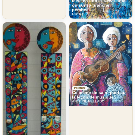
Mise en Look - New Look
ou sur sa branche
perchée...
OD' ILE
Peinture
Célimène de saint paul ou
la leçon de musique.
ANTOINE MELLADO