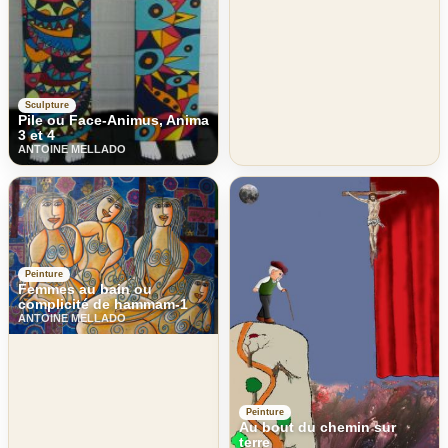
Sculpture
Pile ou Face-Animus, Anima
3 et 4
ANTOINE MELLADO
Peinture
Femmes au bain ou
complicité de hammam-1
ANTOINE MELLADO
Peinture
Au bout du chemin sur
terre