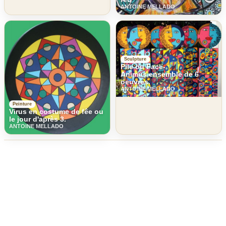
ANTOINE MELLADO
Sculpture
Pile ou Face-
Animus,ensemble de 6
oeuvres.
ANTOINE MELLADO
Peinture
Virus en costume de fêe ou
le jour d'après 3.
ANTOINE MELLADO