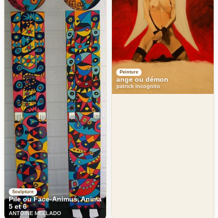
Peinture
ange ou démon
patrick incognito
Sculpture
Pile ou Face-Animus, Anima
5 et 6
ANTOINE MELLADO