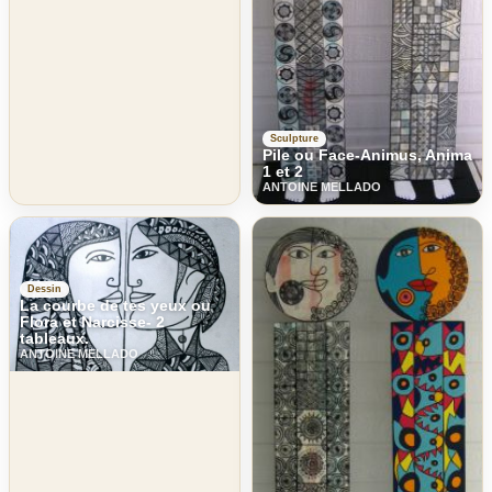
Sculpture
Pile ou Face-Animus, Anima
1 et 2
ANTOINE MELLADO
Dessin
La courbe de tes yeux ou
Flora et Narcisse- 2
tableaux.
ANTOINE MELLADO