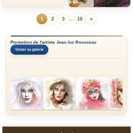
Patmor
1
2
3
…
10
»
Promotion de l'artiste
Jean-luc Rousseau
Visiter sa galerie