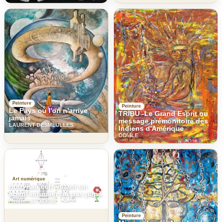
Peinture
Peinture
Le Pays où l'on n'arrive
TRIBU -Le Grand Esprit ou
jamais
message prémonitoire des
LAURENT DESMEULLES
Indiens d'Amérique
OD' ILE
Art numérique
nouveau cerf volant un
agent infirmier ou pas papà
Heeleene27121992
Peinture