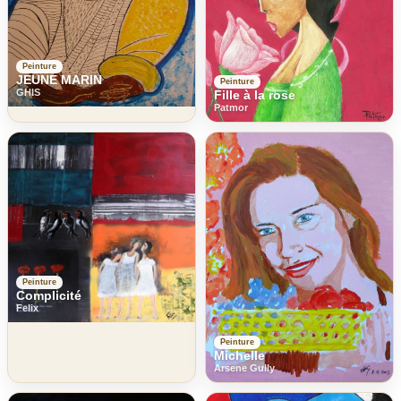
Peinture
JEUNE MARIN
Peinture
GHIS
Fille à la rose
Patmor
Peinture
Complicité
Felix
Peinture
Michelle
Arsene Gully