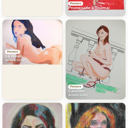
Peinture
Promenade à Tournai
Arsene Gully
Peinture
Le réveil
Arsene Gully
Peinture
Caroline
Arsene Gully