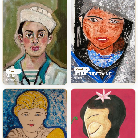
Peinture
Peinture
JEUNE TIBETAINE
Malo
GHIS
soffya