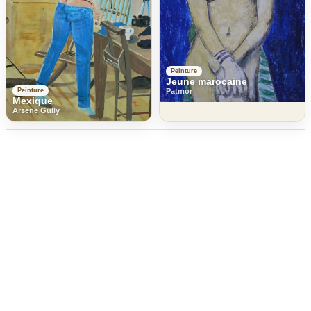
Peinture
Jeune marocaine
Peinture
Patmor
Mexique
Arsene Gully