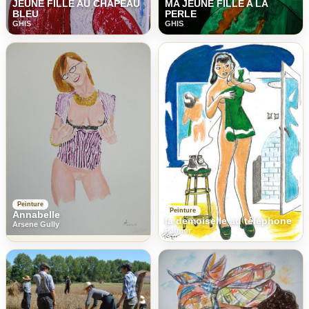
JEUNE FILLE AU CHAPEAU
MA JEUNE FILLE A LA
BLEU
PERLE
GHIS
GHIS
Peinture
Peinture
Annabelle
la demoiselle au téléphone
Arsene Gully
Patmor