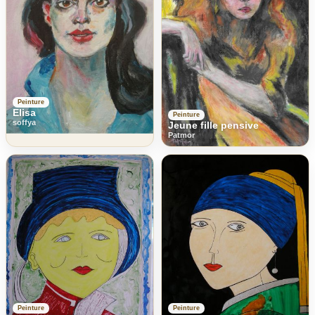
Peinture
Elisa
Peinture
soffya
Jeune fille pensive
Patmor
Peinture
Peinture