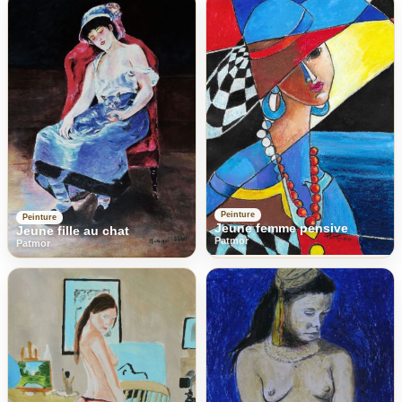
Peinture
Peinture
Jeune femme pensive
Jeune fille au chat
Patmor
Patmor