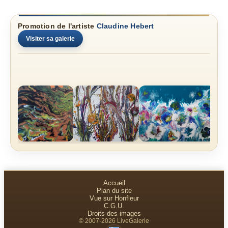
Promotion de l'artiste
Claudine Hebert
Visiter sa galerie
Accueil
Plan du site
Vue sur Honfleur
C.G.U.
Droits des images
© 2007-2026 LiveGalerie