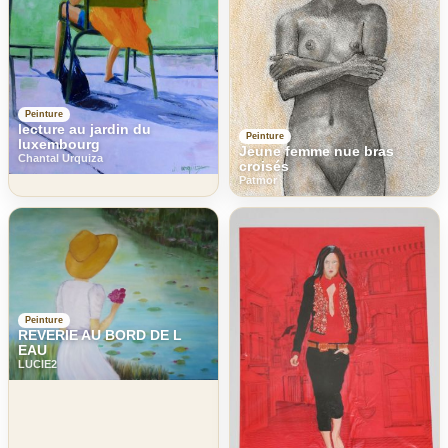
Peinture
lecture au jardin du
Peinture
luxembourg
Jeune femme nue bras
Chantal Urquiza
croisés
Patmor
Peinture
REVERIE AU BORD DE L
EAU
LUCIE2