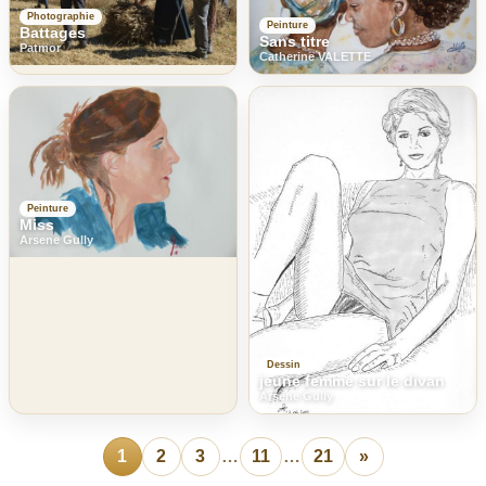
Photographie
Peinture
Battages
Sans titre
Patmor
Catherine VALETTE
Peinture
Miss
Arsene Gully
Dessin
jeune femme sur le divan
Arsene Gully
1
2
3
…
11
…
21
»