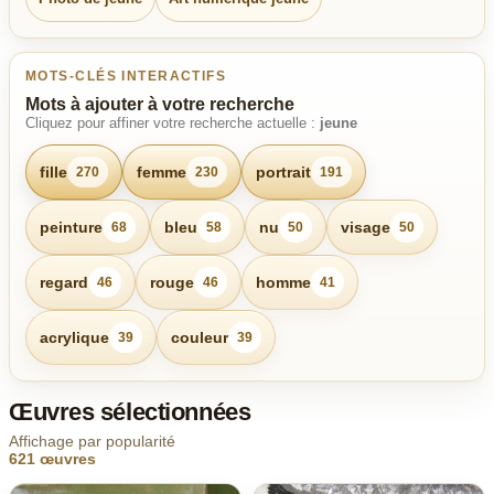
MOTS-CLÉS INTERACTIFS
Mots à ajouter à votre recherche
Cliquez pour affiner votre recherche actuelle :
jeune
fille
femme
portrait
270
230
191
peinture
bleu
nu
visage
68
58
50
50
regard
rouge
homme
46
46
41
acrylique
couleur
39
39
Œuvres sélectionnées
Affichage par popularité
621 œuvres