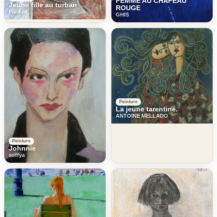
FEMME AU CHAPEAU
Jeune fille au turban
ROUGE
Patmor
GHIS
Peinture
La jeune tarentine.
ANTOINE MELLADO
Peinture
Johnnie
soffya