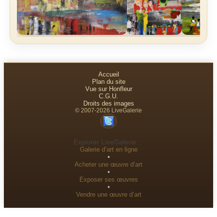
Accueil
Plan du site
Vue sur Honfleur
C.G.U.
Droits des images
© 2007-2026 LiveGalerie
Explorer LiveGalerie :
Galerie d’art en ligne
•
Acheter une œuvre d’art
•
Exposer ses œuvres
•
Vendre une œuvre d’art