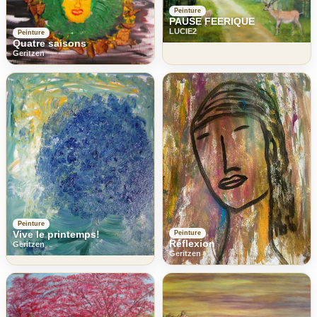
Peinture
PAUSE FEERIQUE
LUCIE2
Peinture
Quatre saisons
Geritzen
Peinture
Vive le printemps!
Peinture
Réflexion
Geritzen
Geritzen