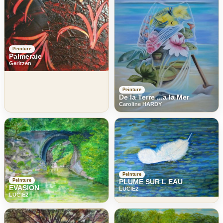
Peinture
Palmeraie
Geritzen
Peinture
De la Terre ...a la Mer
Caroline HARDY
Peinture
PLUME SUR L EAU
Peinture
EVASION
LUCIE2
LUCIE2