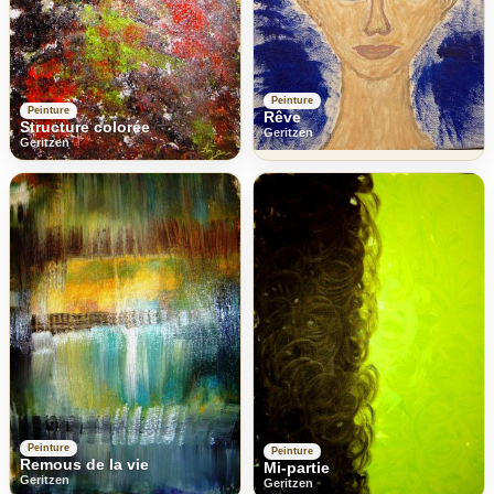
Peinture
Peinture
Rêve
Structure colorée
Geritzen
Geritzen
Peinture
Peinture
Remous de la vie
Mi-partie
Geritzen
Geritzen