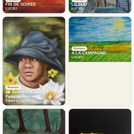
FIN DE SOIREE
LE SUD
LUCIE2
LUCIE2
Peinture
A LA CAMPAGNE
LUCIE2
Peinture
La Jardinière de
Pamplemousse
Caroline HARDY