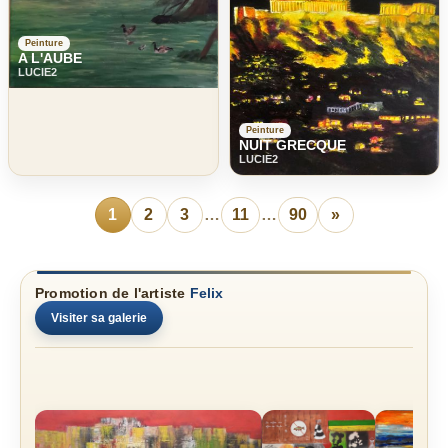
Peinture
A L'AUBE
LUCIE2
Peinture
NUIT GRECQUE
LUCIE2
1
2
3
…
11
…
90
»
Promotion de l'artiste
Felix
Visiter sa galerie