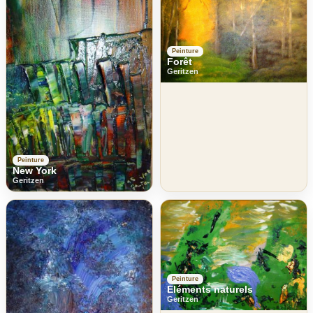
Peinture
Forêt
Geritzen
Peinture
New York
Geritzen
Peinture
Eléments naturels
Geritzen